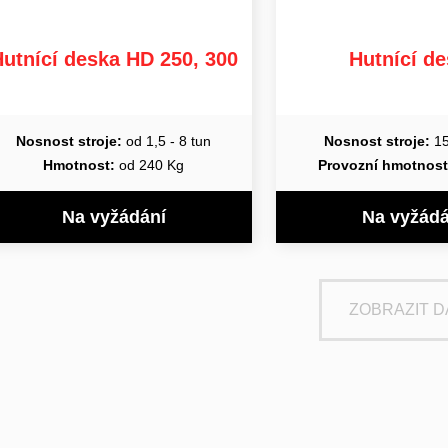
utnící deska HD 250, 300
Hutnící d
Nosnost stroje:
od 1,5 - 8 tun
Nosnost stroje:
15
Hmotnost:
od 240 Kg
Provozní hmotnost
Na vyžádání
Na vyžádá
ZOBRAZIT D