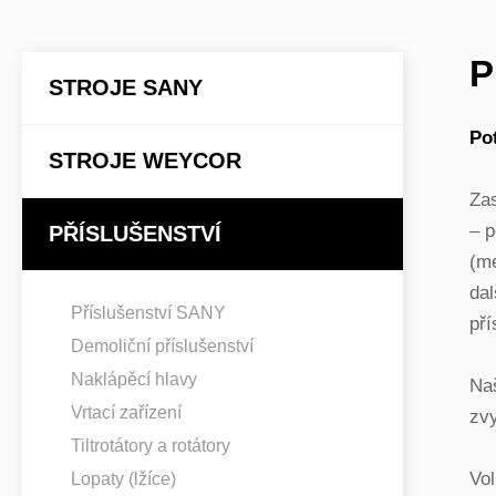
P
STROJE SANY
Pot
STROJE WEYCOR
Zas
– p
PŘÍSLUŠENSTVÍ
(me
da
Příslušenství SANY
pří
Demoliční příslušenství
Naklápěcí hlavy
Naš
Vrtací zařízení
zvy
Tiltrotátory a rotátory
Vol
Lopaty (lžíce)