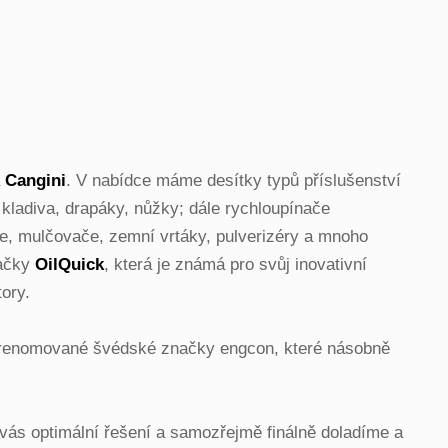
a
Cangini
. V nabídce máme desítky typů příslušenství
 kladiva, drapáky, nůžky; dále rychloupínače
idle, mulčovače, zemní vrtáky, pulverizéry a mnoho
načky
OilQuick
, která je známá pro svůj inovativní
tory.
 renomované švédské značky engcon, které násobně
 vás optimální řešení a samozřejmě finálně doladíme a