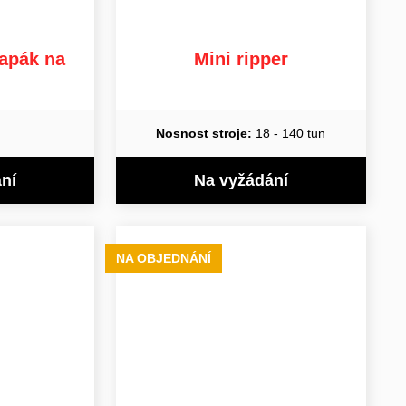
rapák na
Mini ripper
Nosnost stroje:
18 - 140 tun
ní
Na vyžádání
NA OBJEDNÁNÍ