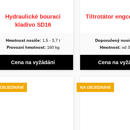
Hydraulické bourací
Tiltrotátor eng
kladivo SD16
Hmotnost nosiče:
1,5 - 3,7 t
Doporučený nosi
Provozní hmotnost:
160 kg
Hmotnost:
od 3
Cena na vyžádání
Cena na vyž
 OBJEDNÁNÍ
NA OBJEDNÁNÍ