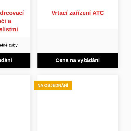
ydrcovací
Vrtací zařízení ATC
čí a
listmi
elné zuby
ádání
Cena na vyžádání
NA OBJEDNÁNÍ