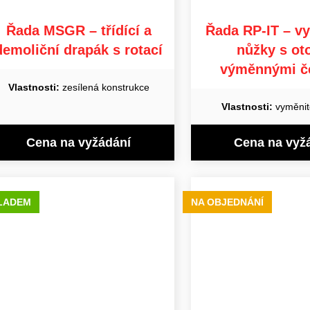
Řada MSGR – třídící a
Řada RP-IT – v
demoliční drapák s rotací
nůžky s oto
výměnnými če
Vlastnosti:
zesílená konstrukce
Vlastnosti:
vyměnit
Cena na vyžádání
Cena na vyž
LADEM
NA OBJEDNÁNÍ