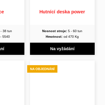
ce
Hutnící deska power
- 38 tun
Nosnost stroje:
5 - 60 tun
- 5540
Hmotnost:
od 470 Kg
ní
Na vyžádání
NA OBJEDNÁNÍ