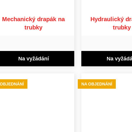
Mechanický drapák na
Hydraulický d
trubky
trubky
Na vyžádání
Na vyžádá
 OBJEDNÁNÍ
NA OBJEDNÁNÍ