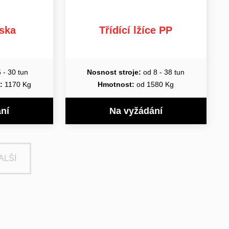
eska
Třídící lžíce PP
 - 30 tun
Nosnost stroje:
od 8 - 38 tun
:
1170 Kg
Hmotnost:
od 1580 Kg
ní
Na vyžádání
ALŠÍ