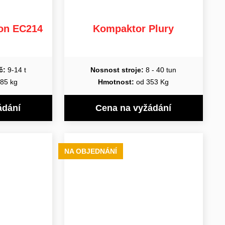
con EC214
Kompaktor Plury
č:
9-14 t
Nosnost stroje:
8 - 40 tun
85 kg
Hmotnost:
od 353 Kg
ádání
Cena na vyžádání
NA OBJEDNÁNÍ