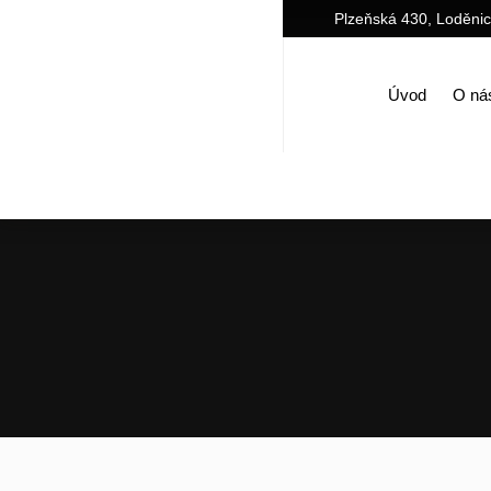
Plzeňská 430, Loděni
Úvod
O ná