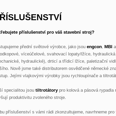
ŘÍSLUŠENSTVÍ
řebujete příslušenství pro váš stavební stroj?
tupujeme přední světové výrobce, jako jsou
engcon
,
MBI
odkopové, víceúčelové, svahovací lopaty/lžíce, hydraulická
chanické, hydraulické), drticí a třídicí lžíce, paletizační v
lšího. Nově jsme také distributorem osvědčené německé z
stup. Jejími vlajkovými výrobky jsou rychloupínače a tiltrotá
í specialitou jsou
tiltrotátory
pro kolová a pásová rypadla
šují produktivitu zvoleného stroje.
bu příslušenství s vámi rádi zkonzultujeme, navrhneme pro