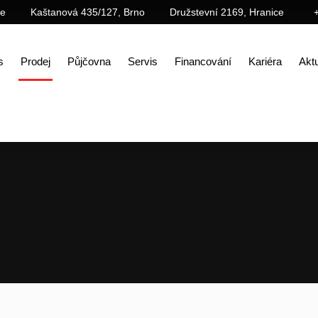
ce
Kaštanová 435/127, Brno
Družstevní 2169, Hranice
s
Prodej
Půjčovna
Servis
Financování
Kariéra
Aktu
Úvod
Prodej
Příslušenství