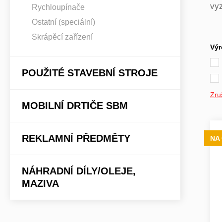
vy
Rychloupínače
Ostatní (speciální)
Skrápěcí zařízení
Výr
POUŽITÉ STAVEBNÍ STROJE
Zruš
MOBILNÍ DRTIČE SBM
REKLAMNÍ PŘEDMĚTY
NA
NÁHRADNÍ DÍLY/OLEJE,
MAZIVA