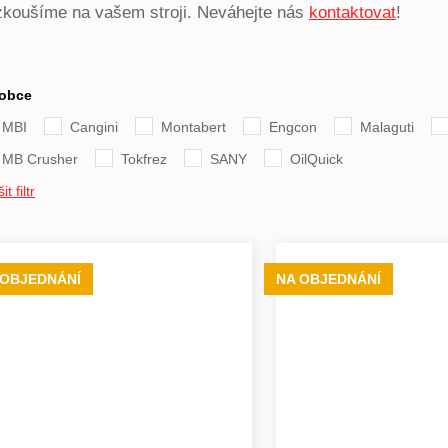
zkoušíme na vašem stroji. Neváhejte nás
kontaktovat
!
obce
MBI
Cangini
Montabert
Engcon
Malaguti
MB Crusher
Tokfrez
SANY
OilQuick
it filtr
 OBJEDNÁNÍ
NA OBJEDNÁNÍ