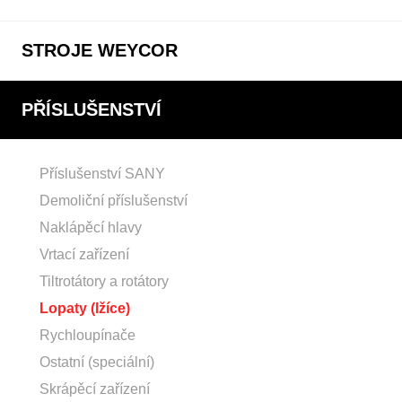
STROJE WEYCOR
PŘÍSLUŠENSTVÍ
Příslušenství SANY
Demoliční příslušenství
Naklápěcí hlavy
Vrtací zařízení
Tiltrotátory a rotátory
Lopaty (lžíce)
Rychloupínače
Ostatní (speciální)
Skrápěcí zařízení