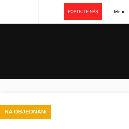
POPTEJTE NÁS
Menu
Úvod
Prodej
Příslušenství
Lopaty (lžíce)
Třídící lžíce PX
NA OBJEDNÁNÍ