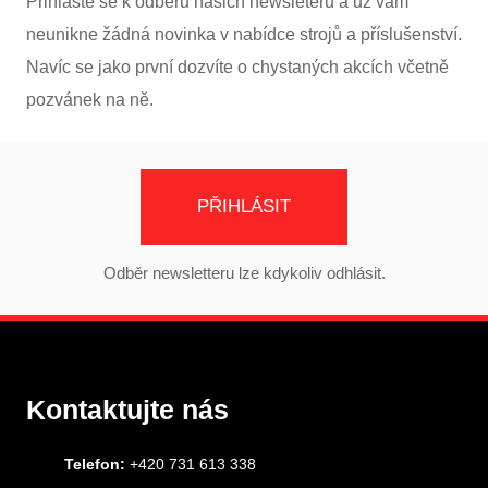
Přihlaste se k odběru našich newsleterů a už vám
neunikne žádná novinka v nabídce strojů a příslušenství.
Navíc se jako první dozvíte o chystaných akcích včetně
pozvánek na ně.
PŘIHLÁSIT
Odběr newsletteru lze kdykoliv odhlásit.
Kontaktujte nás
Telefon:
+420 731 613 338