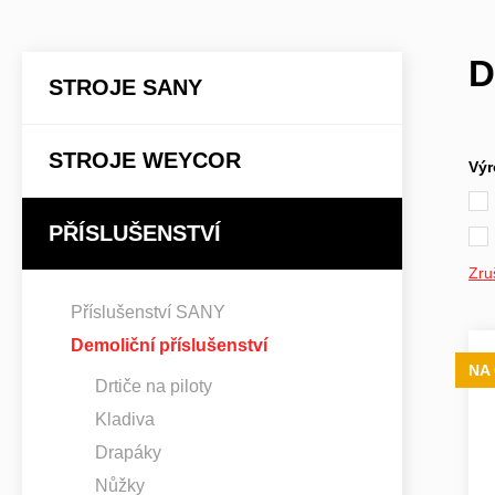
D
STROJE SANY
STROJE WEYCOR
Výr
PŘÍSLUŠENSTVÍ
Zruš
Příslušenství SANY
Demoliční příslušenství
NA
Drtiče na piloty
Kladiva
Drapáky
Nůžky