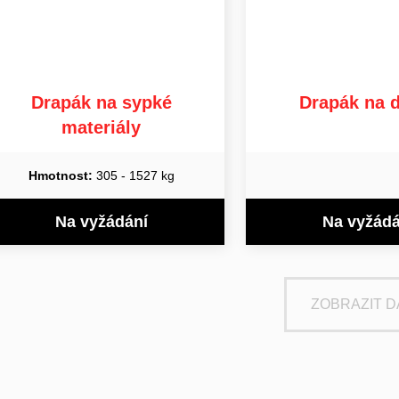
Drapák na sypké
Drapák na 
materiály
Hmotnost:
305 - 1527 kg
Na vyžádání
Na vyžádá
ZOBRAZIT D