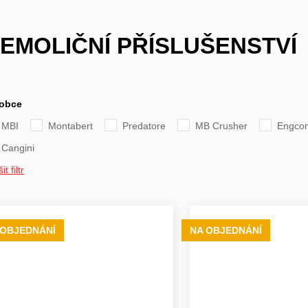
EMOLIČNÍ PŘÍSLUŠENSTVÍ
obce
MBI
Montabert
Predatore
MB Crusher
Engco
Cangini
it filtr
 OBJEDNÁNÍ
NA OBJEDNÁNÍ