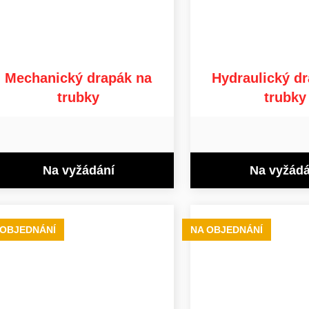
Mechanický drapák na
Hydraulický d
trubky
trubky
Na vyžádání
Na vyžádá
 OBJEDNÁNÍ
NA OBJEDNÁNÍ