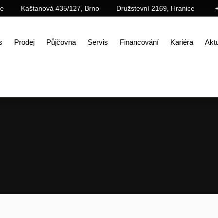
ce
Kaštanová 435/127, Brno
Družstevní 2169, Hranice
s
Prodej
Půjčovna
Servis
Financování
Kariéra
Aktu
Úvod
Prodej
Příslušenství
Demoliční příslušenství