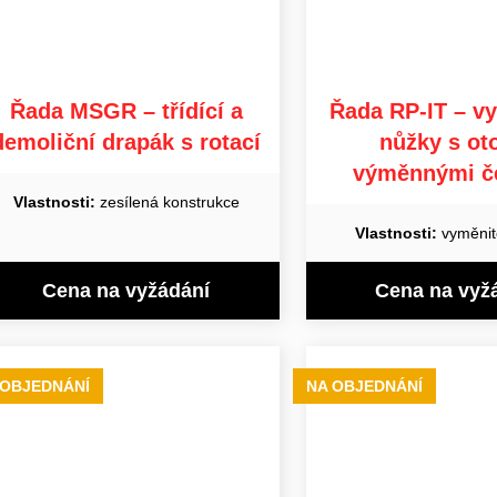
Řada MSGR – třídící a
Řada RP-IT – v
demoliční drapák s rotací
nůžky s oto
výměnnými če
Vlastnosti:
zesílená konstrukce
Vlastnosti:
vyměnit
Cena na vyžádání
Cena na vyž
 OBJEDNÁNÍ
NA OBJEDNÁNÍ