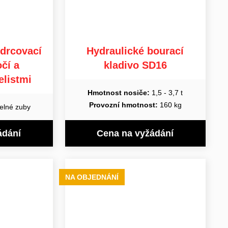
ydrcovací
Hydraulické bourací
čí a
kladivo SD16
listmi
Hmotnost nosiče:
1,5 - 3,7 t
Provozní hmotnost:
160 kg
elné zuby
ádání
Cena na vyžádání
NA OBJEDNÁNÍ