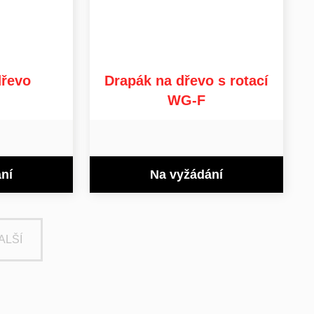
dřevo
Drapák na dřevo s rotací
WG-F
ní
Na vyžádání
ALŠÍ