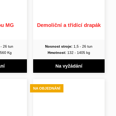
lou MG
Demoliční a třídící drapák
- 26 tun
Nosnost stroje:
1,5 - 26 tun
 560 Kg
Hmotnost:
132 - 1405 kg
ní
Na vyžádání
NA OBJEDNÁNÍ