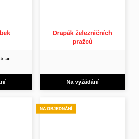
ubek
Drapák železničních
pražců
25 tun
ní
Na vyžádání
NA OBJEDNÁNÍ