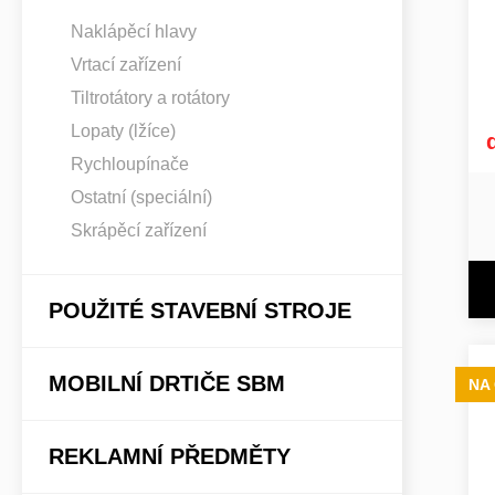
Naklápěcí hlavy
Vrtací zařízení
Tiltrotátory a rotátory
Lopaty (lžíce)
Rychloupínače
Ostatní (speciální)
Skrápěcí zařízení
POUŽITÉ STAVEBNÍ STROJE
MOBILNÍ DRTIČE SBM
NA
REKLAMNÍ PŘEDMĚTY