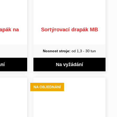
rapák na
Sortýrovací drapák MB
Nosnost stroje:
od 1,3 - 30 tun
ní
Na vyžádání
NA OBJEDNÁNÍ