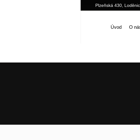
Plzeňská 430, Loděni
Úvod
O ná