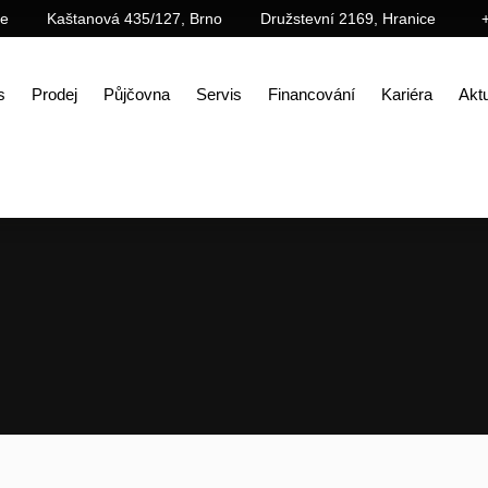
ce
Kaštanová 435/127, Brno
Družstevní 2169, Hranice
s
Prodej
Půjčovna
Servis
Financování
Kariéra
Aktu
Úvod
Prodej
Příslušenství
Tiltrotátory a rotátory
Tiltrotátor engcon EC02B