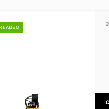
KLADEM
C