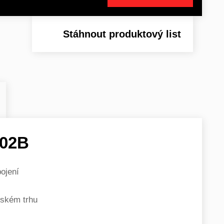
Stáhnout produktový list
02B
pojení
pském trhu