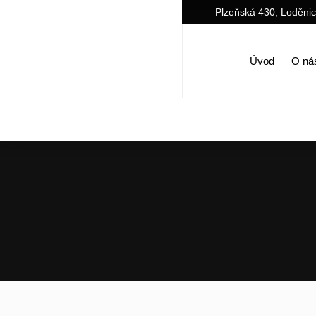
Plzeňská 430, Loděni
Úvod
O ná