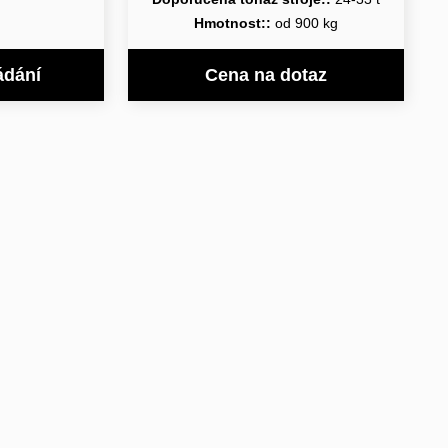
Hmotnost::
od 900 kg
ádání
Cena na dotaz