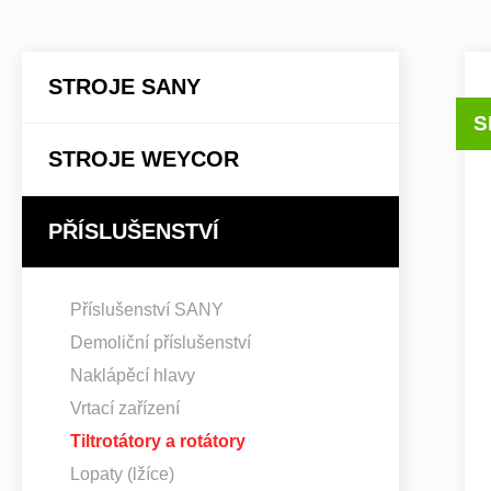
STROJE SANY
S
STROJE WEYCOR
PŘÍSLUŠENSTVÍ
Příslušenství SANY
Demoliční příslušenství
Naklápěcí hlavy
Vrtací zařízení
Tiltrotátory a rotátory
Lopaty (lžíce)