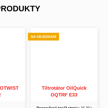
 PRODUKTY
NA OBJEDNÁNÍ
OTOTWIST
Tiltrotátor OilQuick
R
OQTRF E33
Doporučená tonáž stroje::
24-33 t