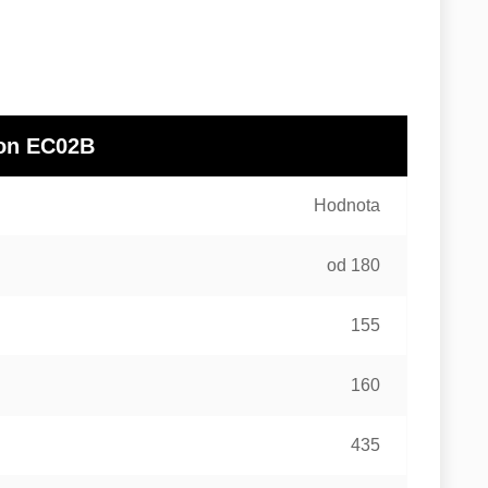
con EC02B
Hodnota
od 180
155
160
435