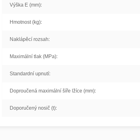
Výška E (mm):
Hmotnost (kg):
Naklápěcí rozsah:
Maximální tlak (MPa):
Standardní upnutí:
Doproučená maximální šíře lžíce (mm):
Doporučený nosič (t):