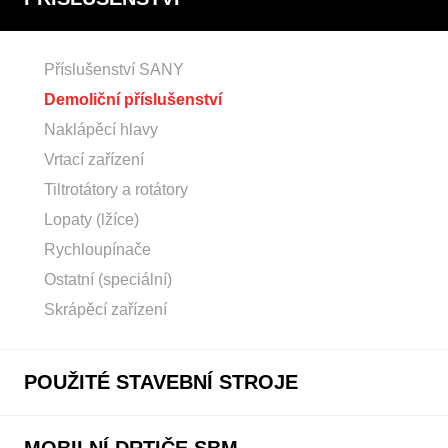
Příslušenství SANY
Demoliční příslušenství
Naklápěcí hlavy
Vrtací zařízení
Tiltrotátory a rotátory
Lopaty (lžíce)
Rychloupínače
Ostatní (speciální)
Skrápěcí zařízení
POUŽITÉ STAVEBNÍ STROJE
MOBILNÍ DRTIČE SBM