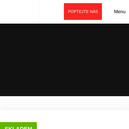
POPTEJTE NÁS
Menu
Úvod
Prodej
Příslušenství
Demoliční příslušenství
Nůžky na železo s rotací SH410
SKLADEM