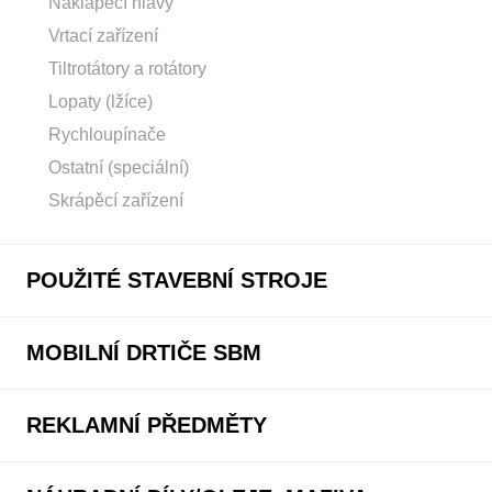
Naklápěcí hlavy
Vrtací zařízení
Tiltrotátory a rotátory
Lopaty (lžíce)
Rychloupínače
Ostatní (speciální)
Skrápěcí zařízení
POUŽITÉ STAVEBNÍ STROJE
MOBILNÍ DRTIČE SBM
REKLAMNÍ PŘEDMĚTY