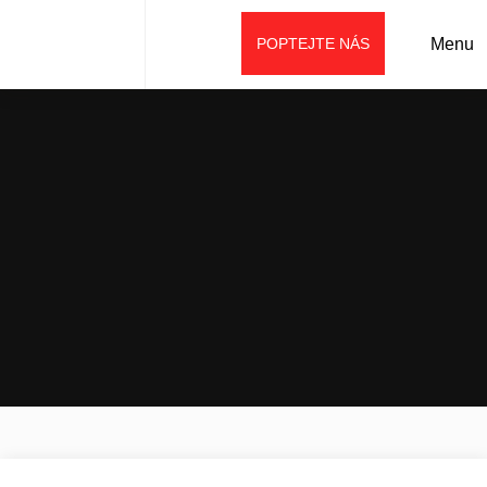
POPTEJTE NÁS
Menu
Úvod
Prodej
Příslušenství
Demoliční příslušenství
Hydraulické bourací kladivo SD42