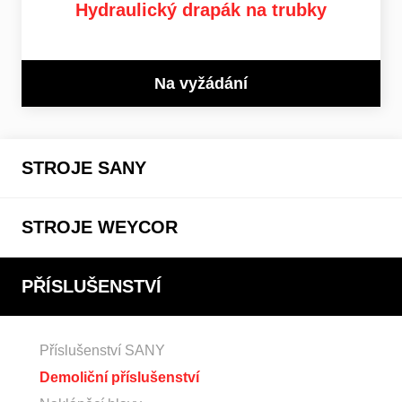
Hydraulický drapák na trubky
Na vyžádání
STROJE SANY
STROJE WEYCOR
PŘÍSLUŠENSTVÍ
Příslušenství SANY
Demoliční příslušenství