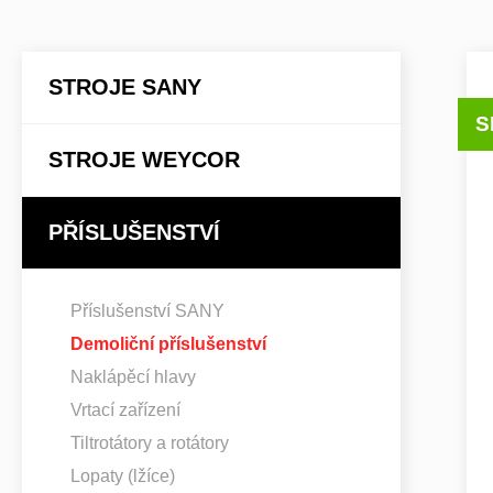
STROJE SANY
S
STROJE WEYCOR
PŘÍSLUŠENSTVÍ
Příslušenství SANY
Demoliční příslušenství
Naklápěcí hlavy
Vrtací zařízení
Tiltrotátory a rotátory
Lopaty (lžíce)