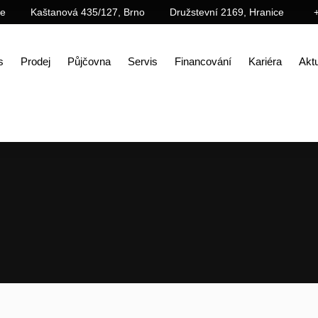
ce
Kaštanová 435/127, Brno
Družstevní 2169, Hranice
s
Prodej
Půjčovna
Servis
Financování
Kariéra
Aktu
Úvod
Prodej
Příslušenství
Demoliční příslušenství
Demoliční nůžky MBI CR20R – použité