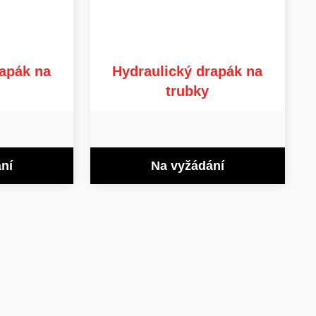
apák na
Hydraulický drapák na
trubky
ní
Na vyžádání