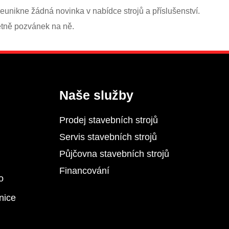
eunikne žádná novinka v nabídce strojů a příslušenství.
etně pozvánek na ně.
Naše služby
Prodej stavebních strojů
Servis stavebních strojů
Půjčovna stavebních strojů
Financování
o
nice