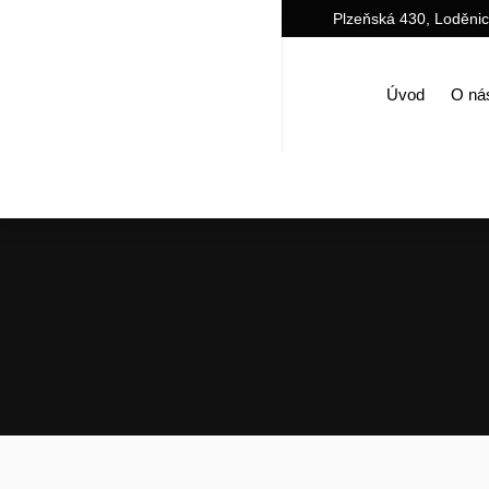
Plzeňská 430, Loděni
Úvod
O ná