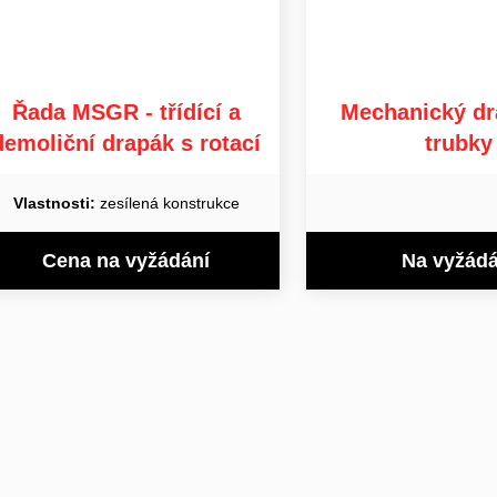
Řada MSGR - třídící a
Mechanický dr
demoliční drapák s rotací
trubky
Vlastnosti:
zesílená konstrukce
Cena na vyžádání
Na vyžádá