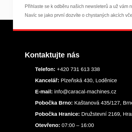
Přihlaste se k odběru našich newsleterů a už vám n
Navíc se jako první dozvíte o chystaných akcích vč
Kontaktujte nás
Telefon:
+420 731 613 338
Kancelář:
Plzeňská 430, Loděnice
E-mail:
info@caracal-machines.cz
Pobočka Brno:
Kaštanová 435/127, Brn
Pobočka Hranice:
Družstevní 2169, Hra
Otevřeno:
07:00 – 16:00