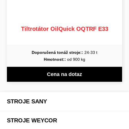
Tiltrotátor OilQuick OQTRF E33
Doporučená tonáž stroje::
24-33 t
Hmotnost::
od 900 kg
Cena na dotaz
STROJE SANY
STROJE WEYCOR