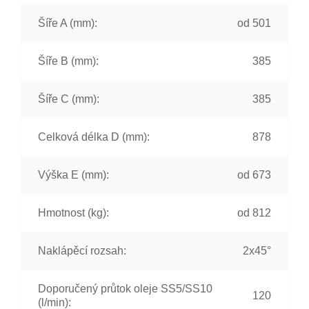
Šíře A (mm):
od 501
Šíře B (mm):
385
Šíře C (mm):
385
Celková délka D (mm):
878
Výška E (mm):
od 673
Hmotnost (kg):
od 812
Naklápěcí rozsah:
2x45°
Doporučený průtok oleje SS5/SS10
120
(l/min):