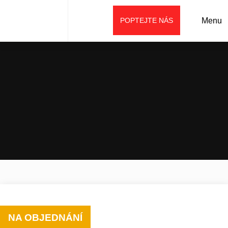
POPTEJTE NÁS
Menu
Úvod
Prodej
Příslušenství
Tiltrotátory a rotátory
Tiltrotátor engcon EC233
NA OBJEDNÁNÍ