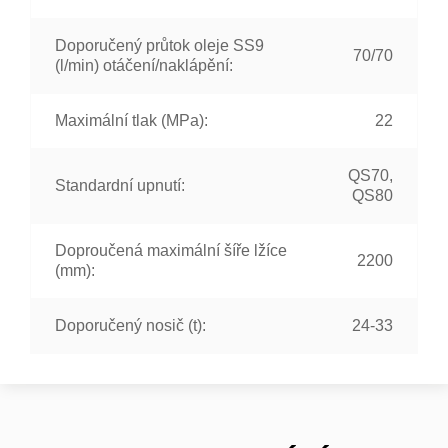
Doporučený průtok oleje SS9
70/70
(l/min) otáčení/naklápění:
Maximální tlak (MPa):
22
QS70,
Standardní upnutí:
QS80
Doproučená maximální šíře lžíce
2200
(mm):
Doporučený nosič (t):
24-33