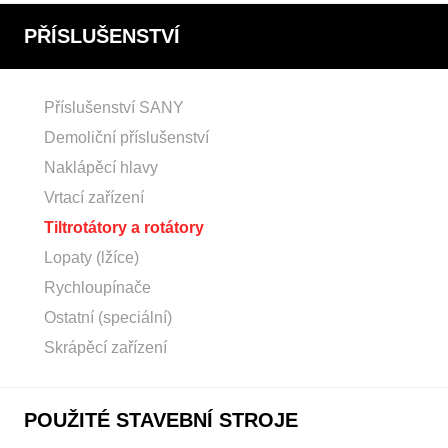
PŘÍSLUŠENSTVÍ
Příslušenství SANY
Demoliční příslušenství
Naklápěcí hlavy
Vrtací zařízení
Tiltrotátory a rotátory
Lopaty (lžíce)
Rychloupínače
Ostatní (speciální)
Skrápěcí zařízení
POUŽITÉ STAVEBNÍ STROJE