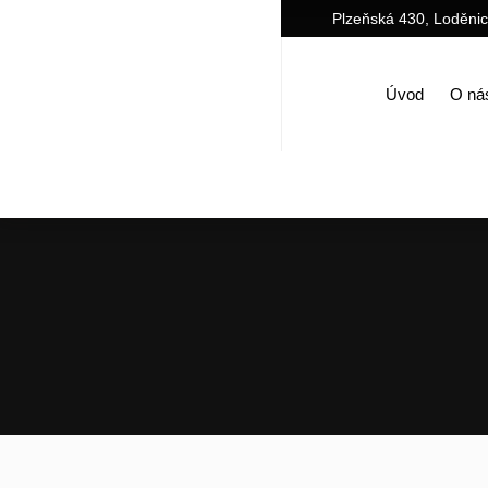
Plzeňská 430, Loděni
Úvod
O ná