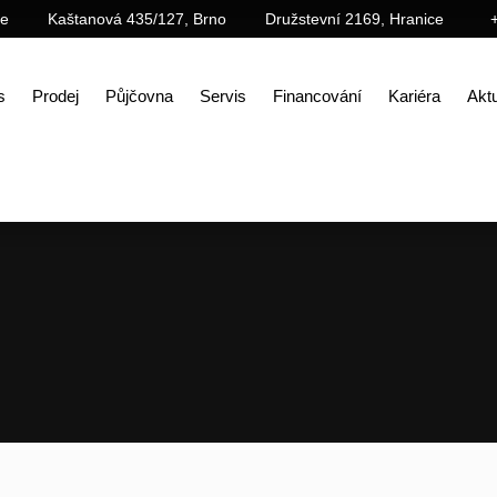
ce
Kaštanová 435/127, Brno
Družstevní 2169, Hranice
s
Prodej
Půjčovna
Servis
Financování
Kariéra
Aktu
Úvod
Prodej
Příslušenství
Lopaty (lžíce)
Příkopová lopata – BT