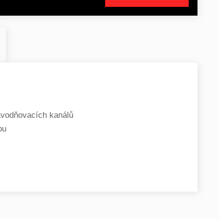
avodňovacích kanálů
pu