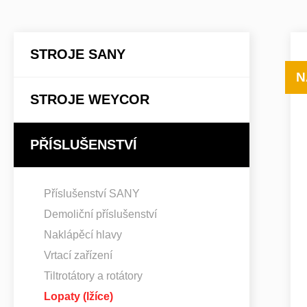
STROJE SANY
N
STROJE WEYCOR
PŘÍSLUŠENSTVÍ
Příslušenství SANY
Demoliční příslušenství
Naklápěcí hlavy
Vrtací zařízení
Tiltrotátory a rotátory
Lopaty (lžíce)