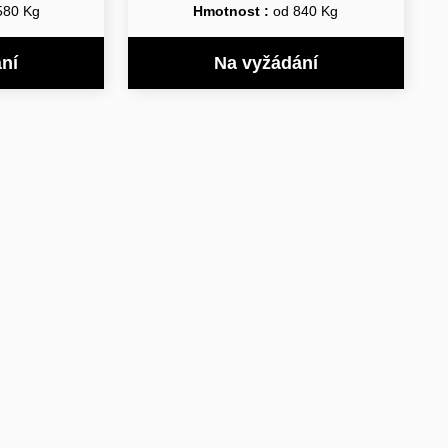
580 Kg
Hmotnost :
od 840 Kg
ní
Na vyžádání