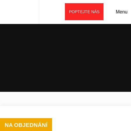
POPTEJTE NÁS
Menu
Úvod
Prodej
Příslušenství
Ostatní (speciální)
Prodloužení ramene „triangl“
NA OBJEDNÁNÍ