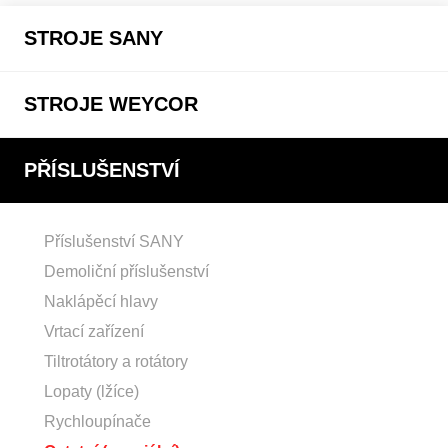
STROJE SANY
STROJE WEYCOR
PŘÍSLUŠENSTVÍ
Příslušenství SANY
Demoliční příslušenství
Naklápěcí hlavy
Vrtací zařízení
Tiltrotátory a rotátory
Lopaty (lžíce)
Rychloupínače