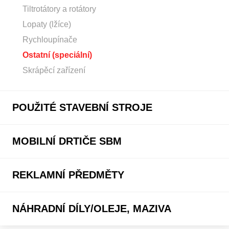
Tiltrotátory a rotátory
Lopaty (lžíce)
Rychloupínače
Ostatní (speciální)
Skrápěcí zařízení
POUŽITÉ STAVEBNÍ STROJE
MOBILNÍ DRTIČE SBM
REKLAMNÍ PŘEDMĚTY
NÁHRADNÍ DÍLY/OLEJE, MAZIVA