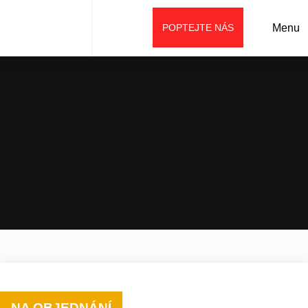
POPTEJTE NÁS
Menu
Úvod
Prodej
Příslušenství
Ostatní (speciální)
Frézy
Fréza na pařezy FC11 – FC31
NA OBJEDNÁNÍ