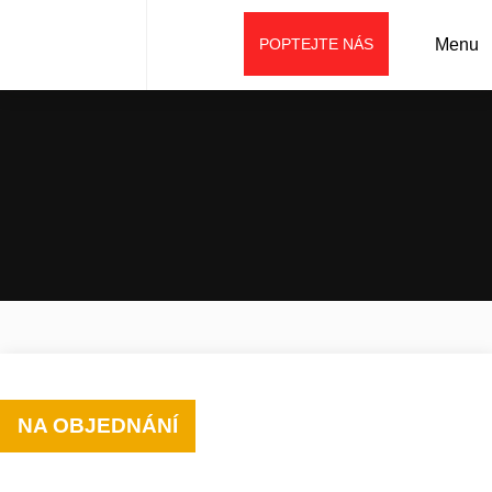
POPTEJTE NÁS
Menu
Úvod
Prodej
Příslušenství
Lopaty (lžíce)
Třídící lžíce PS
NA OBJEDNÁNÍ