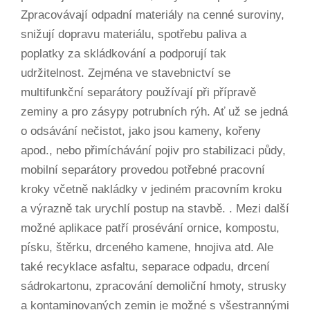
Zpracovávají odpadní materiály na cenné suroviny,
snižují dopravu materiálu, spotřebu paliva a
poplatky za skládkování a podporují tak
udržitelnost. Zejména ve stavebnictví se
multifunkční separátory používají při přípravě
zeminy a pro zásypy potrubních rýh. Ať už se jedná
o odsávání nečistot, jako jsou kameny, kořeny
apod., nebo přimíchávání pojiv pro stabilizaci půdy,
mobilní separátory provedou potřebné pracovní
kroky včetně nakládky v jediném pracovním kroku
a výrazně tak urychlí postup na stavbě. . Mezi další
možné aplikace patří prosévání ornice, kompostu,
písku, štěrku, drceného kamene, hnojiva atd. Ale
také recyklace asfaltu, separace odpadu, drcení
sádrokartonu, zpracování demoliční hmoty, strusky
a kontaminovaných zemin je možné s všestrannými