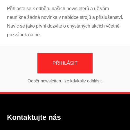
Přihlaste se k odběru našich newsleterů a už vám
neunikne žádná novinka v nabídce strojů a příslušenství.
Navíc se jako první dozvíte o chystaných akcích včetně
pozvánek na ně.
PŘIHLÁSIT
Odběr newsletteru lze kdykoliv odhlásit.
Kontaktujte nás