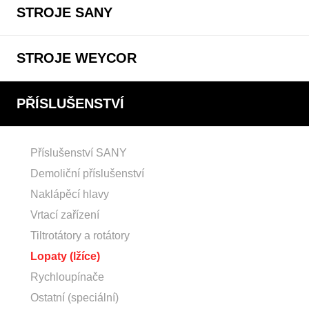
STROJE SANY
STROJE WEYCOR
PŘÍSLUŠENSTVÍ
Příslušenství SANY
Demoliční příslušenství
Naklápěcí hlavy
Vrtací zařízení
Tiltrotátory a rotátory
Lopaty (lžíce)
Rychloupínače
Ostatní (speciální)