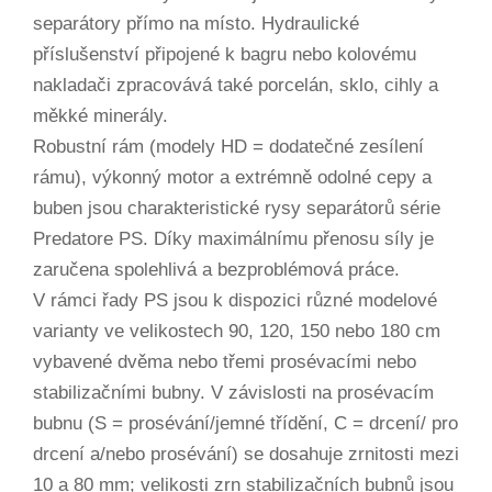
separátory přímo na místo. Hydraulické
příslušenství připojené k bagru nebo kolovému
nakladači zpracovává také porcelán, sklo, cihly a
měkké minerály.
Robustní rám (modely HD = dodatečné zesílení
rámu), výkonný motor a extrémně odolné cepy a
buben jsou charakteristické rysy separátorů série
Predatore PS. Díky maximálnímu přenosu síly je
zaručena spolehlivá a bezproblémová práce.
V rámci řady PS jsou k dispozici různé modelové
varianty ve velikostech 90, 120, 150 nebo 180 cm
vybavené dvěma nebo třemi prosévacími nebo
stabilizačními bubny. V závislosti na prosévacím
bubnu (S = prosévání/jemné třídění, C = drcení/ pro
drcení a/nebo prosévání) se dosahuje zrnitosti mezi
10 a 80 mm; velikosti zrn stabilizačních bubnů jsou