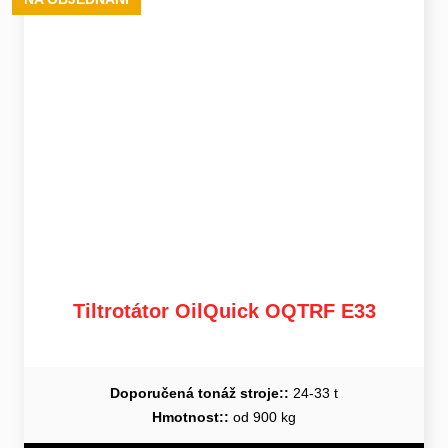
Tiltrotátor OilQuick OQTRF E33
Doporučená tonáž stroje::
24-33 t
Hmotnost::
od 900 kg