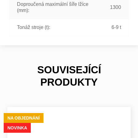
Doproučená maximální šíře lžíce
1300
(mm):
Tonáž stroje (t):
6-9 t
SOUVISEJÍCÍ
PRODUKTY
NA OBJEDNÁNÍ
NOVINKA