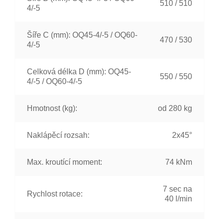
510 / 510
4/-5
Šíře C (mm): OQ45-4/-5 / OQ60-
470 / 530
4/-5
Celková délka D (mm): OQ45-
550 / 550
4/-5 / OQ60-4/-5
Hmotnost (kg):
od 280 kg
Naklápěcí rozsah:
2x45°
Max. kroutící moment:
74 kNm
7 sec na
Rychlost rotace:
40 l/min