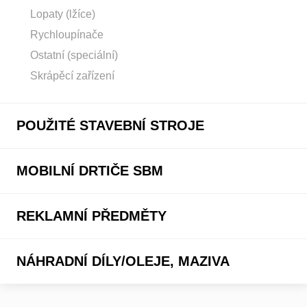
Lopaty (lžíce)
Rychloupínače
Ostatní (speciální)
Skrápěcí zařízení
POUŽITÉ STAVEBNÍ STROJE
MOBILNÍ DRTIČE SBM
REKLAMNÍ PŘEDMĚTY
NÁHRADNÍ DÍLY/OLEJE, MAZIVA