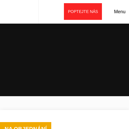
POPTEJTE NÁS
Menu
Úvod
Prodej
Příslušenství
Tiltrotátory a rotátory
Tiltrotátor OilQuick OQTRS E09
NA OBJEDNÁNÍ