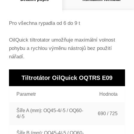
Pro všechna rypadla od 6 do 9 t
OilQuick tiltrotator umožňuje maximální volnost
pohybu a rychlou výměnu nástrojů bez použití
nářadí.
Tiltrotátor OilQuick OQTRS E09
Parametr
Hodnota
Šíře A (mm): OQ45-4/-5 / OQ60-
690 / 725
4/-5
Šíře B (mm): OQ45-4/-5 / OQ60-