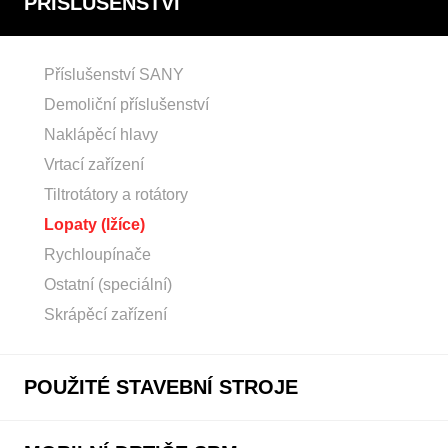
PŘÍSLUŠENSTVÍ
Příslušenství SANY
Demoliční příslušenství
Naklápěcí hlavy
Vrtací zařízení
Tiltrotátory a rotátory
Lopaty (lžíce)
Rychloupínače
Ostatní (speciální)
Skrápěcí zařízení
POUŽITÉ STAVEBNÍ STROJE