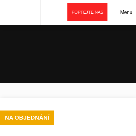
POPTEJTE NÁS
Menu
Úvod
Prodej
Příslušenství
Lopaty (lžíce)
Třídící lžíce
NA OBJEDNÁNÍ