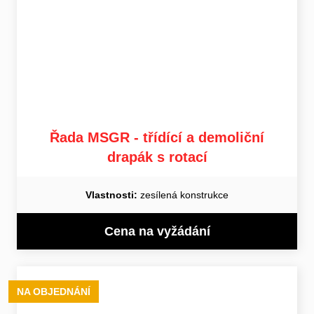
Řada MSGR - třídící a demoliční
drapák s rotací
Vlastnosti:
zesílená konstrukce
Cena na vyžádání
NA OBJEDNÁNÍ