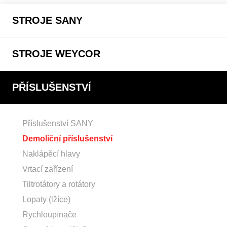
STROJE SANY
STROJE WEYCOR
PŘÍSLUŠENSTVÍ
Příslušenství SANY
Demoliční příslušenství
Naklápěcí hlavy
Vrtací zařízení
Tiltrotátory a rotátory
Lopaty (lžíce)
Rychloupínače