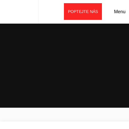
POPTEJTE NÁS
Menu
Úvod
Prodej
Příslušenství
Demoliční příslušenství
Hydraulické bourací kladivo MHB320