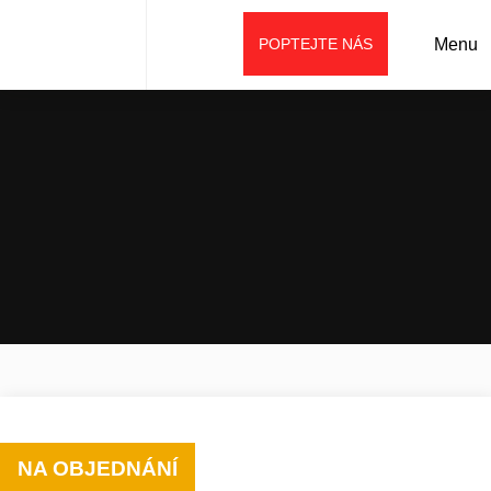
POPTEJTE NÁS
Menu
Úvod
Prodej
Příslušenství
Ostatní (speciální)
Lesnický mulčovač TX
NA OBJEDNÁNÍ