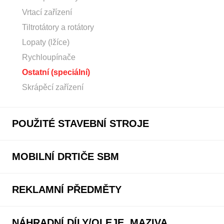
Vrtací zařízení
Tiltrotátory a rotátory
Lopaty (lžíce)
Rychloupínače
Ostatní (speciální)
Skrápěcí zařízení
POUŽITÉ STAVEBNÍ STROJE
MOBILNÍ DRTIČE SBM
REKLAMNÍ PŘEDMĚTY
NÁHRADNÍ DÍLY/OLEJE, MAZIVA