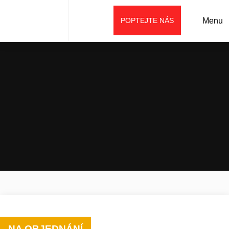
POPTEJTE NÁS
Menu
Úvod
Prodej
Příslušenství
Demoliční příslušenství
Řada SH – nůžky na železo s rotací
NA OBJEDNÁNÍ