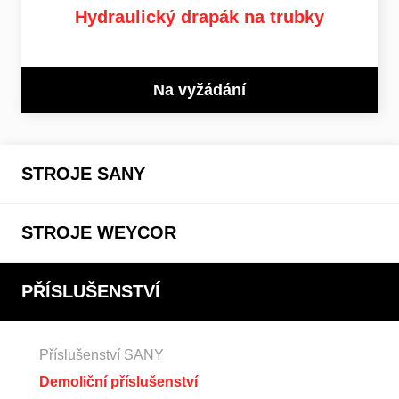
Hydraulický drapák na trubky
Na vyžádání
STROJE SANY
STROJE WEYCOR
PŘÍSLUŠENSTVÍ
Příslušenství SANY
Demoliční příslušenství