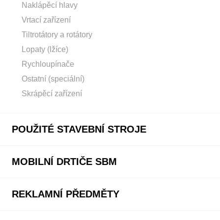
Naklápěcí hlavy
Vrtací zařízení
Tiltrotátory a rotátory
Lopaty (lžíce)
Rychloupínače
Ostatní (speciální)
Skrápěcí zařízení
POUŽITÉ STAVEBNÍ STROJE
MOBILNÍ DRTIČE SBM
REKLAMNÍ PŘEDMĚTY