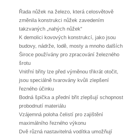
Řada nůžek na železo, která celosvětově
změnila konstrukci nůžek
zavedením
takzvaných „nahých nůžek“
K
demolici
kovových konstrukcí, jako jsou
budovy, nádrže, lodě, mosty
a
mnoho dalších
Široce používány pro zpracování
železného
šrotu
Vnitřní břity lze před výměnou třikrát otočit,
jsou speciálně tvarovány kvůli zlepšení
řezného účinku
Bodná špička a přední břit zlepšují schopnost
probodnutí materiálu
Vzájemná poloha čelistí pro zajištění
maximálního řezného výkonu
Dvě různá nastavitelná vodítka umožňují