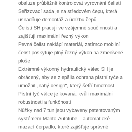
obsluze průběžně kontrolovat vyrovnání čelistí
Seřizovací sada je na středovém čepu, která
usnadňuje demontáž a údržbu čepů
Čelisti SH pracují ve vzájemné součinnosti a
zajišťují maximální řezný výkon
Pevná čelist naklápí materiál, zatímco mobilní
čelist poskytuje plný řezný výkon na zmenšené
ploše
Extrémně výkonný hydraulický válec SH je
obrácený, aby se zlepšila ochrana pístní tyče a
umožnil „nahý design“, který šetří hmotnost
Pístní tyč válce je kovaná, kvůli maximální
robustnosti a funkčnosti
Nůžky nad 7 tun jsou vybaveny patentovaným
systémem Manto-Autolube – automatické
mazací čerpadlo, které zajišťuje správné