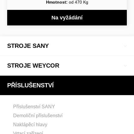
Hmotnost:
od 470 Kg
Na vyžádání
STROJE SANY
STROJE WEYCOR
PŘÍSLUŠENSTVÍ
Příslušenství SANY
Demoliční příslušenství
Naklápěcí hlavy
Vrtací zařízení