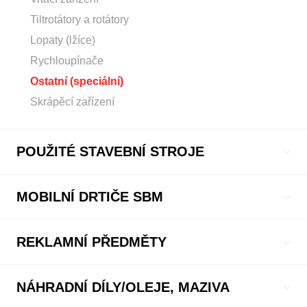
Tiltrotátory a rotátory
Lopaty (lžíce)
Rychloupínače
Ostatní (speciální)
Skrápěcí zařízení
POUŽITÉ STAVEBNÍ STROJE
MOBILNÍ DRTIČE SBM
REKLAMNÍ PŘEDMĚTY
NÁHRADNÍ DÍLY/OLEJE, MAZIVA