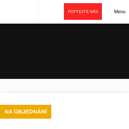
POPTEJTE NÁS
Menu
Úvod
Prodej
Příslušenství
Ostatní (speciální)
Lesní mulčovač TX-F
NA OBJEDNÁNÍ