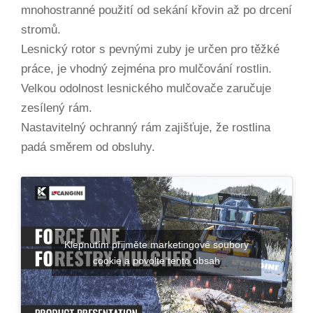
mnohostranné použití od sekání křovin až po drcení
stromů.
Lesnický rotor s pevnými zuby je určen pro těžké
práce, je vhodný zejména pro mulčování rostlin.
Velkou odolnost lesnického mulčovače zaručuje
zesílený rám.
Nastavitelný ochranný rám zajišťuje, že rostlina
padá směrem od obsluhy.
Klepnutím přijměte marketingové soubory
cookie a povolte tento obsah