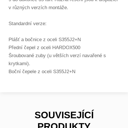
v různých verzích montáže.
Standardní verze:
Plášť a bočnice z oceli S355J2+N
Přední čepel z oceli HARDOX500
Šroubované zuby (u větších verzí navařené s
krytkami).
Boční čepele z oceli S355J2+N
SOUVISEJÍCÍ
PRODUKTY