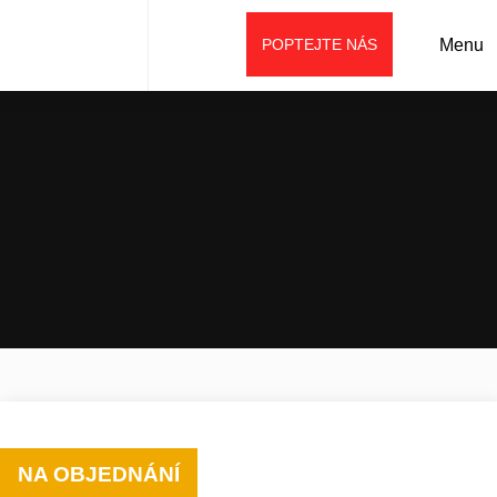
POPTEJTE NÁS
Menu
Úvod
Prodej
Příslušenství
Lopaty (lžíce)
Podkopová lžíce se zuby
NA OBJEDNÁNÍ