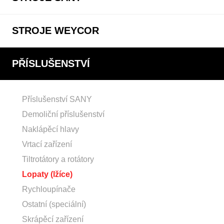
STROJE WEYCOR
PŘÍSLUŠENSTVÍ
Příslušenství SANY
Demoliční příslušenství
Naklápěcí hlavy
Vrtací zařízení
Tiltrotátory a rotátory
Lopaty (lžíce)
Rychloupínače
Ostatní (speciální)
Skrápěcí zařízení