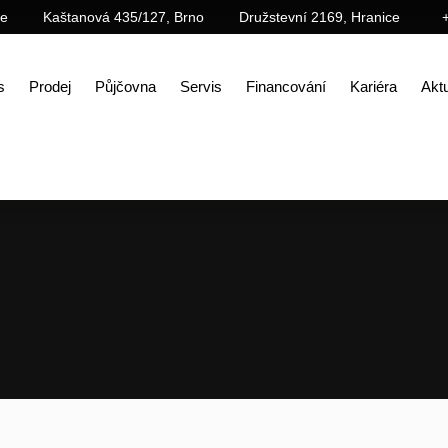
ce
Kaštanová 435/127, Brno
Družstevní 2169, Hranice
s
Prodej
Půjčovna
Servis
Financování
Kariéra
Aktu
Úvod
Prodej
Příslušenství
Demoliční příslušenství
Hydraulické bourací kladivo MHB1060