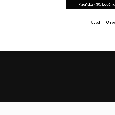
Plzeňská 430, Loděni
Úvod
O ná