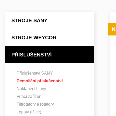
STROJE SANY
N
STROJE WEYCOR
PŘÍSLUŠENSTVÍ
Příslušenství SANY
Demoliční příslušenství
Naklápěcí hlavy
Vrtací zařízení
Tiltrotátory a rotátory
Lopaty (lžíce)