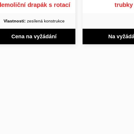
demoliční drapák s rotací
trubky
Vlastnosti:
zesílená konstrukce
Cena na vyžádání
Na vyžádá