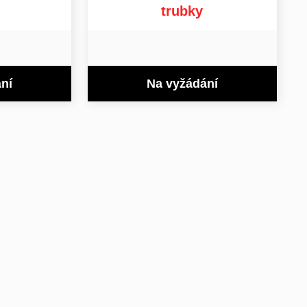
trubky
ní
Na vyžádání