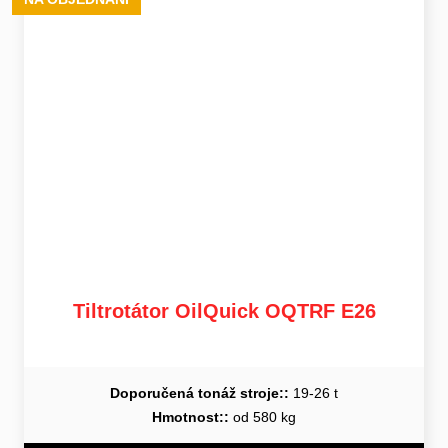
Tiltrotátor OilQuick OQTRF E26
Doporučená tonáž stroje::
19-26 t
Hmotnost::
od 580 kg