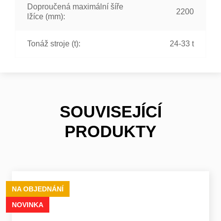
Doproučená maximální šíře
2200
lžíce (mm):
Tonáž stroje (t):
24-33 t
SOUVISEJÍCÍ
PRODUKTY
NA OBJEDNÁNÍ
NOVINKA