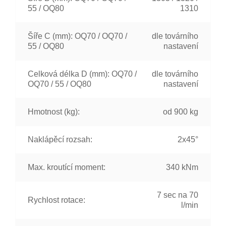
55 / OQ80
1310
Šíře C (mm): OQ70 / OQ70 /
dle továrního
55 / OQ80
nastavení
Celková délka D (mm): OQ70 /
dle továrního
OQ70 / 55 / OQ80
nastavení
Hmotnost (kg):
od 900 kg
Naklápěcí rozsah:
2x45°
Max. kroutící moment:
340 kNm
7 sec na 70
Rychlost rotace:
l/min