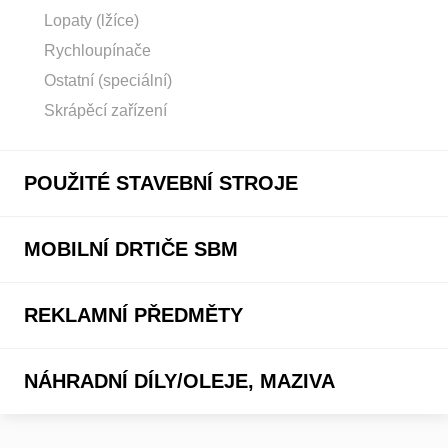
Lopaty (lžíce)
Rychloupínače
Ostatní (speciální)
Skrápěcí zařízení
POUŽITÉ STAVEBNÍ STROJE
MOBILNÍ DRTIČE SBM
REKLAMNÍ PŘEDMĚTY
NÁHRADNÍ DÍLY/OLEJE, MAZIVA