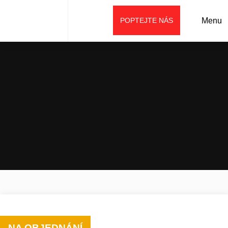
POPTEJTE NÁS
Menu
Úvod
Prodej
Příslušenství
Tiltrotátory a rotátory
Tiltrotátor OilQuick OQTRF E33
NA OBJEDNÁNÍ