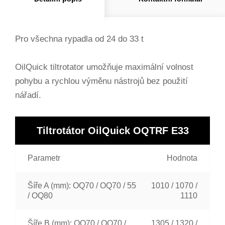
Pro všechna rypadla od 24 do 33 t
OilQuick tiltrotator umožňuje maximální volnost
pohybu a rychlou výměnu nástrojů bez použití
nářadí.
Tiltrotátor OilQuick OQTRF E33
Parametr
Hodnota
Šíře A (mm): OQ70 / OQ70 / 55
1010 / 1070 /
/ OQ80
1110
Šíře B (mm): OQ70 / OQ70 /
1305 / 1320 /