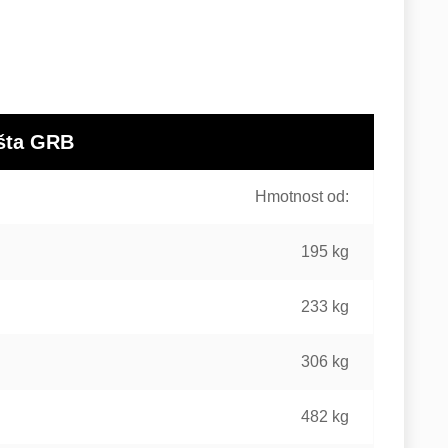
išta GRB
Hmotnost od:
195 kg
233 kg
306 kg
482 kg