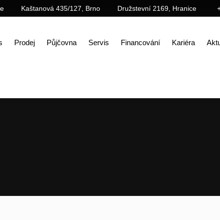
ce
Kaštanová 435/127, Brno
Družstevní 2169, Hranice
s
Prodej
Půjčovna
Servis
Financování
Kariéra
Aktu
Úvod
Prodej
Příslušenství
Ostatní (speciální)
Rozhrnovací lišta GRB