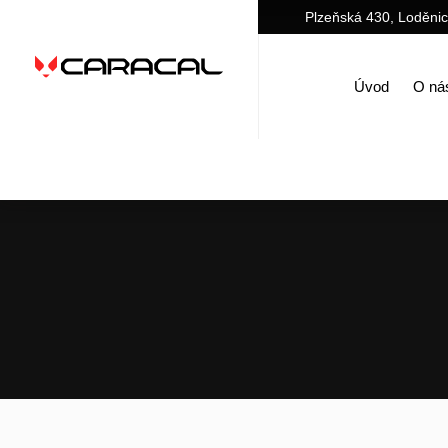
Plzeňská 430, Loděni
Úvod
O ná