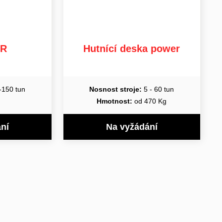
XR
Hutnící deska power
-150 tun
Nosnost stroje:
5 - 60 tun
Hmotnost:
od 470 Kg
ní
Na vyžádání