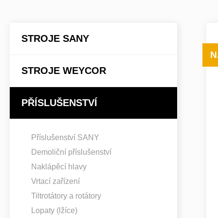
STROJE SANY
N
STROJE WEYCOR
PŘÍSLUŠENSTVÍ
Příslušenství SANY
Demoliční příslušenství
Naklápěcí hlavy
Vrtací zařízení
Tiltrotátory a rotátory
Lopaty (lžíce)