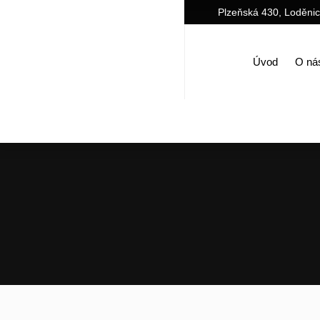
Plzeňská 430, Loděni
Úvod
O ná