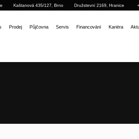
ce
Kaštanová 435/127, Brno
Družstevní 2169, Hranice
s
Prodej
Půjčovna
Servis
Financování
Kariéra
Aktu
Úvod
Prodej
Příslušenství
Lopaty (lžíce)
Drtící lžíce