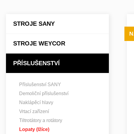
STROJE SANY
N
STROJE WEYCOR
PŘÍSLUŠENSTVÍ
Příslušenství SANY
Demoliční příslušenství
Naklápěcí hlavy
Vrtací zařízení
Tiltrotátory a rotátory
Lopaty (lžíce)