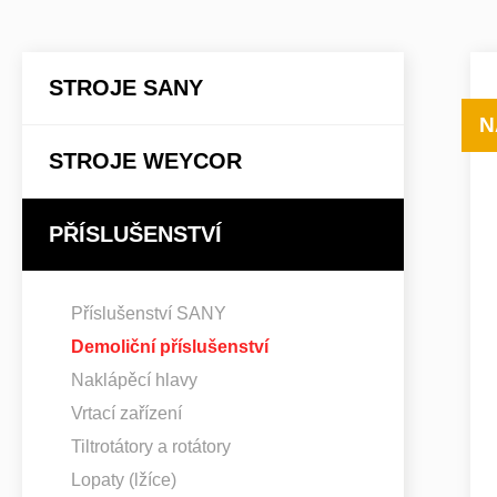
STROJE SANY
N
STROJE WEYCOR
PŘÍSLUŠENSTVÍ
Příslušenství SANY
Demoliční příslušenství
Naklápěcí hlavy
Vrtací zařízení
Tiltrotátory a rotátory
Lopaty (lžíce)