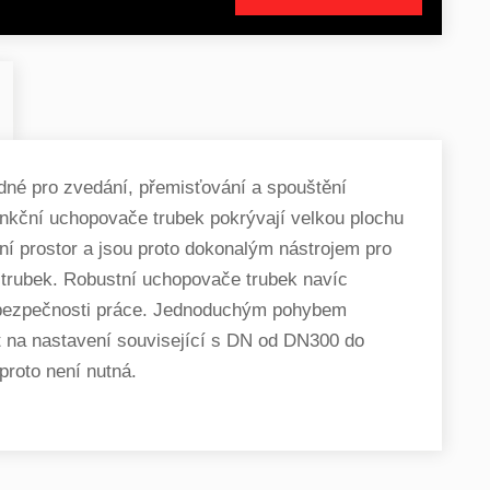
dné pro zvedání, přemisťování a spouštění
funkční uchopovače trubek pokrývají velkou plochu
ční prostor a jsou proto dokonalým nástrojem pro
 trubek. Robustní uchopovače trubek navíc
í bezpečnosti práce. Jednoduchým pohybem
t na nastavení související s DN od DN300 do
oto není nutná.