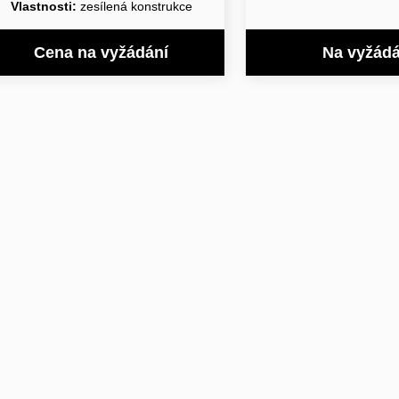
Vlastnosti:
zesílená konstrukce
Cena na vyžádání
Na vyžádá