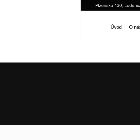
Plzeňská 430, Loděni
Úvod
O ná