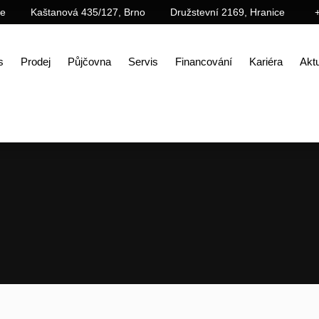
ce
Kaštanová 435/127, Brno
Družstevní 2169, Hranice
s
Prodej
Půjčovna
Servis
Financování
Kariéra
Aktu
Úvod
Prodej
Příslušenství
Demoliční příslušenství
Mechanický drapák na trubky