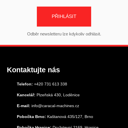
PŘIHLÁSIT
Odběr newsletteru lze kdykoliv odhlásit.
Kontaktujte nás
Telefon:
+420 731 613 338
Kancelář:
Plzeňská 430, Loděnice
E-mail:
info@caracal-machines.cz
Pobočka Brno:
Kaštanová 435/127, Brno
Pobočka Hranice:
Družstevní 2169, Hranice