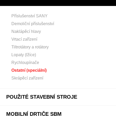
Příslušenství SANY
Demoliční příslušenství
Naklápěcí hlavy
Vrtací zařízení
Tiltrotátory a rotátory
Lopaty (lžíce)
Rychloupínače
Ostatní (speciální)
Skrápěcí zařízení
POUŽITÉ STAVEBNÍ STROJE
MOBILNÍ DRTIČE SBM