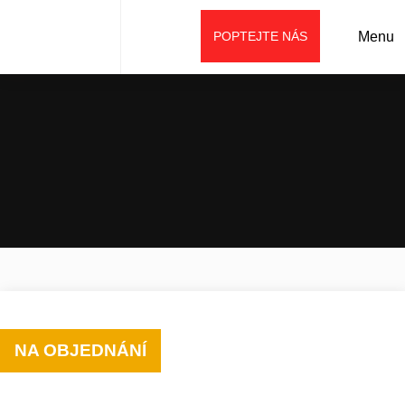
POPTEJTE NÁS
Menu
Úvod
Prodej
Příslušenství
Ostatní (speciální)
Hutnící deska
NA OBJEDNÁNÍ