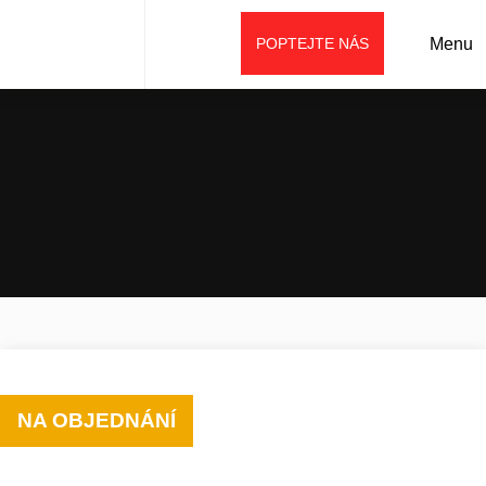
POPTEJTE NÁS
Menu
Úvod
Prodej
Příslušenství
Lopaty (lžíce)
Třídící koš MB
NA OBJEDNÁNÍ