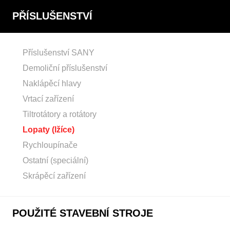
PŘÍSLUŠENSTVÍ
Příslušenství SANY
Demoliční příslušenství
Naklápěcí hlavy
Vrtací zařízení
Tiltrotátory a rotátory
Lopaty (lžíce)
Rychloupínače
Ostatní (speciální)
Skrápěcí zařízení
POUŽITÉ STAVEBNÍ STROJE