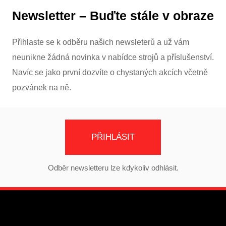
Newsletter – Buďte stále v obraze
Přihlaste se k odběru našich newsleterů a už vám
neunikne žádná novinka v nabídce strojů a příslušenství.
Navíc se jako první dozvíte o chystaných akcích včetně
pozvánek na ně.
PŘIHLÁSIT
Odběr newsletteru lze kdykoliv odhlásit.