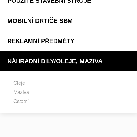
POUŽITÉ STAVEBNÍ STROJE
MOBILNÍ DRTIČE SBM
REKLAMNÍ PŘEDMĚTY
NÁHRADNÍ DÍLY/OLEJE, MAZIVA
Oleje
Maziva
Ostatní