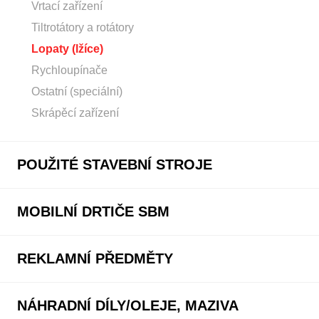
Vrtací zařízení
Tiltrotátory a rotátory
Lopaty (lžíce)
Rychloupínače
Ostatní (speciální)
Skrápěcí zařízení
POUŽITÉ STAVEBNÍ STROJE
MOBILNÍ DRTIČE SBM
REKLAMNÍ PŘEDMĚTY
NÁHRADNÍ DÍLY/OLEJE, MAZIVA