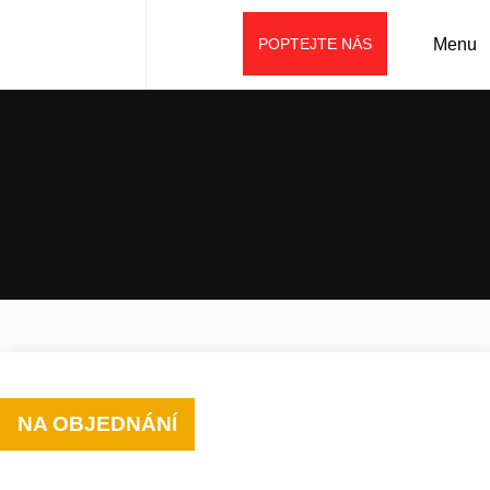
POPTEJTE NÁS
Menu
Úvod
Prodej
Příslušenství
Lopaty (lžíce)
Drtící lžíce DC
NA OBJEDNÁNÍ