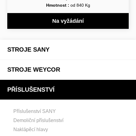
Hmotnost :
od 840 Kg
Na vyžádání
STROJE SANY
STROJE WEYCOR
PŘÍSLUŠENSTVÍ
Příslušenství SANY
Demoliční příslušenství
Naklápěcí hlavy