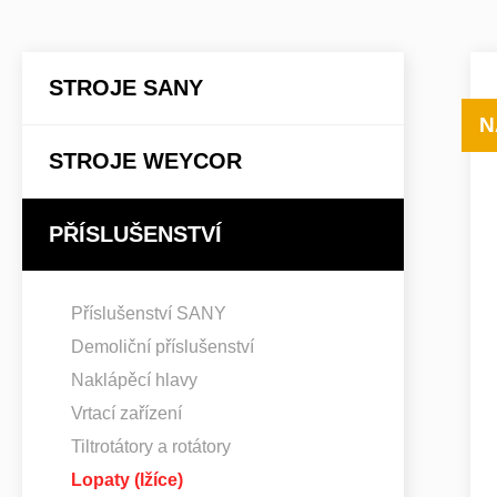
STROJE SANY
N
STROJE WEYCOR
PŘÍSLUŠENSTVÍ
Příslušenství SANY
Demoliční příslušenství
Naklápěcí hlavy
Vrtací zařízení
Tiltrotátory a rotátory
Lopaty (lžíce)