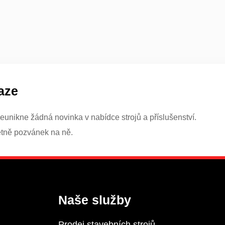
aze
eunikne žádná novinka v nabídce strojů a příslušenství.
etně pozvánek na ně.
Naše služby
Prodej stavebních strojů