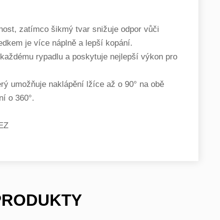
nost, zatímco šikmý tvar snižuje odpor vůči
edkem je více náplně a lepší kopání.
každému rypadlu a poskytuje nejlepší výkon pro
rý umožňuje naklápění lžíce až o 90° na obě
ní o 360°.
REZ
 PRODUKTY