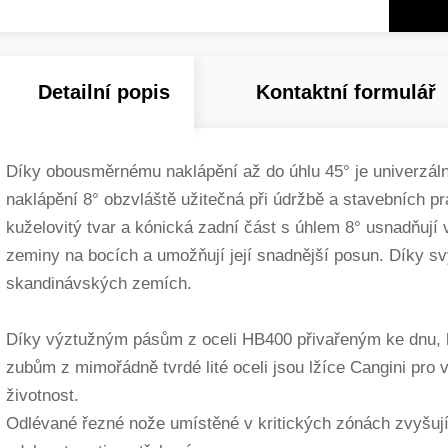
Detailní popis
Kontaktní formulář
Díky obousměrnému naklápění až do úhlu 45° je univerzální
naklápění 8° obzvláště užitečná při údržbě a stavebních pr
kuželovitý tvar a kónická zadní část s úhlem 8° usnadňují 
zeminy na bocích a umožňují její snadnější posun. Díky sv
skandinávských zemích.
Díky výztužným pásům z oceli HB400 přivařeným ke dnu, 
zubům z mimořádně tvrdé lité oceli jsou lžíce Cangini pro 
životnost.
Odlévané řezné nože umístěné v kritických zónách zvyšují