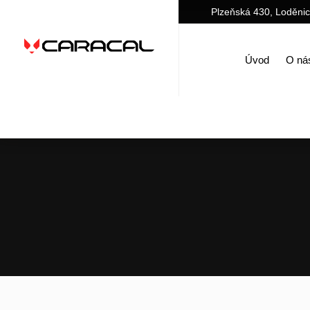
Plzeňská 430, Loděni
Úvod
O ná