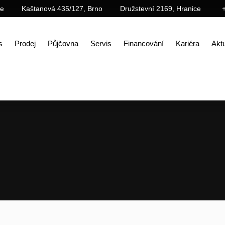
ce
Kaštanová 435/127, Brno
Družstevní 2169, Hranice
s
Prodej
Půjčovna
Servis
Financování
Kariéra
Aktu
Úvod
Prodej
Příslušenství
Lopaty (lžíce)
Hydraulická svahovací lžíce 8° HD