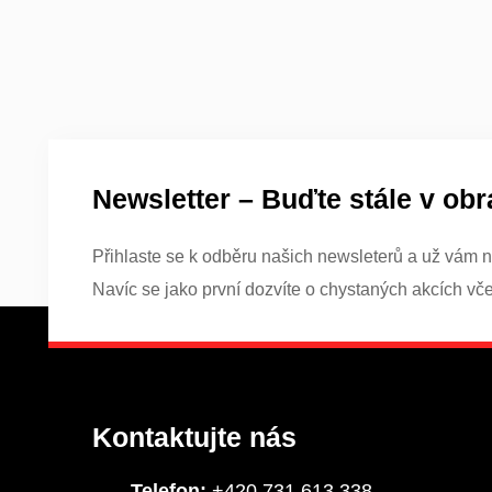
Newsletter – Buďte stále v obr
Přihlaste se k odběru našich newsleterů a už vám n
Navíc se jako první dozvíte o chystaných akcích vč
Kontaktujte nás
Telefon:
+420 731 613 338