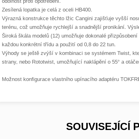
odolnost proti opotřebení.
Zesílená lopatka je celá z oceli HB400.
Výrazná konstrukce těchto lžic Cangini zajišťuje vyšší nos
terénu, což umožňuje rychlejší a snadnější pronikání. Výsl
Široká škála modelů (12) umožňuje dokonalé přizpůsobení 
každou konkrétní třídu a použití od 0,8 do 22 tun.
Výhody se ještě zvýší v kombinaci se systémem Twist, kte
strany, nebo Rototwist, umožňující naklápění o 55° a otáče
Možnost konfigurace vlastního upínacího adaptéru TOKF
SOUVISEJÍCÍ