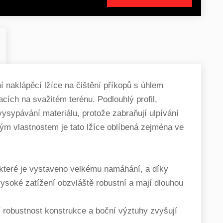
 naklápěcí lžíce na čištění příkopů s úhlem
acích na svažitém terénu. Podlouhlý profil,
vysypávání materiálu, protože zabraňují ulpívání
ým vlastnostem je tato lžíce oblíbená zejména ve
které je vystaveno velkému namáhání, a díky
vysoké zatížení obzvláště robustní a mají dlouhou
 robustnost konstrukce a boční výztuhy zvyšují