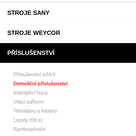
STROJE SANY
STROJE WEYCOR
PŘÍSLUŠENSTVÍ
Příslušenství SANY
Demoliční příslušenství
Naklápěcí hlavy
Vrtací zařízení
Tiltrotátory a rotátory
Lopaty (lžíce)
Rychloupínače