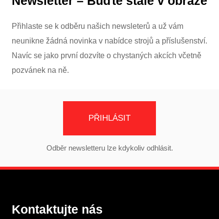
Newsletter – Buďte stále v obraze
Přihlaste se k odběru našich newsleterů a už vám
neunikne žádná novinka v nabídce strojů a příslušenství.
Navíc se jako první dozvíte o chystaných akcích včetně
pozvánek na ně.
PŘIHLÁSIT
Odběr newsletteru lze kdykoliv odhlásit.
Kontaktujte nás