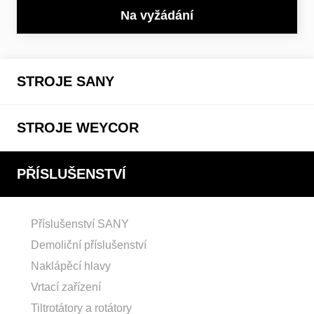
Na vyžádání
STROJE SANY
STROJE WEYCOR
PŘÍSLUŠENSTVÍ
Příslušenství SANY
Demoliční příslušenství
Naklápěcí hlavy
Vrtací zařízení
Tiltrotátory a rotátory