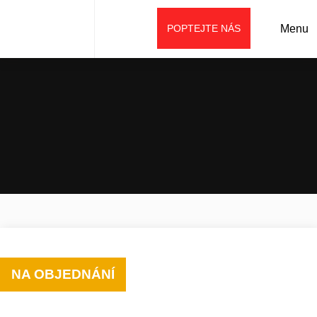
POPTEJTE NÁS
Menu
Úvod
Prodej
Příslušenství
Lopaty (lžíce)
Třídící lžíce
NA OBJEDNÁNÍ