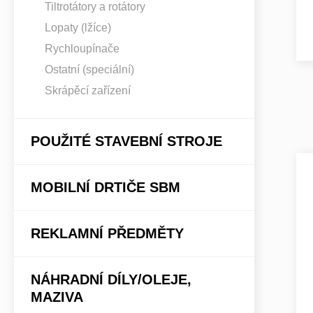
Tiltrotátory a rotátory
Lopaty (lžíce)
Rychloupínače
Ostatní (speciální)
Skrápěcí zařízení
POUŽITÉ STAVEBNÍ STROJE
MOBILNÍ DRTIČE SBM
REKLAMNÍ PŘEDMĚTY
NÁHRADNÍ DÍLY/OLEJE,
MAZIVA