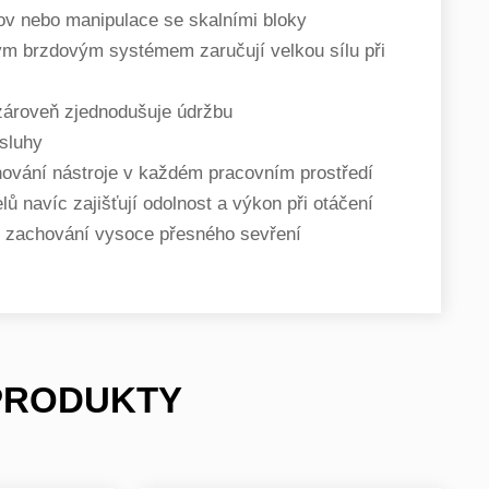
dov nebo manipulace se skalními bloky
ým brzdovým systémem zaručují velkou sílu při
zároveň zjednodušuje údržbu
bsluhy
hování nástroje v každém pracovním prostředí
ů navíc zajišťují odolnost a výkon při otáčení
při zachování vysoce přesného sevření
 PRODUKTY