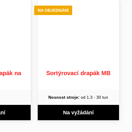
NA OBJEDNÁNÍ
rapák na
Sortýrovací drapák MB
Nosnost stroje:
od 1,3 - 30 tun
ní
Na vyžádání