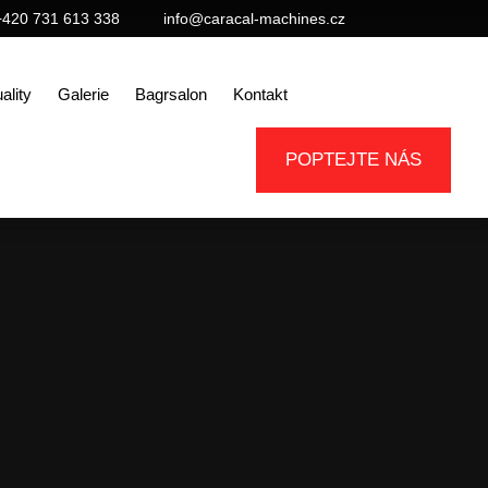
+420 731 613 338
info@caracal-machines.cz
ality
Galerie
Bagrsalon
Kontakt
POPTEJTE NÁS
tací