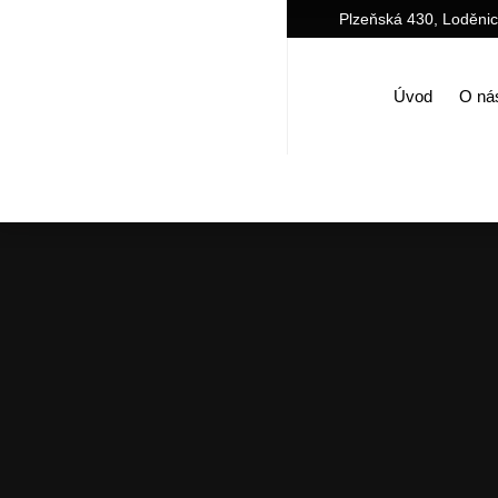
Plzeňská 430, Loděni
Úvod
O ná
Úv