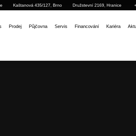
ce
Kaštanová 435/127, Brno
Družstevní 2169, Hranice
s
Prodej
Půjčovna
Servis
Financování
Kariéra
Aktu
od
Prodej
Příslušenství
Demoliční příslušenství
Řada MSGR – třídící a demoliční drapák s ro