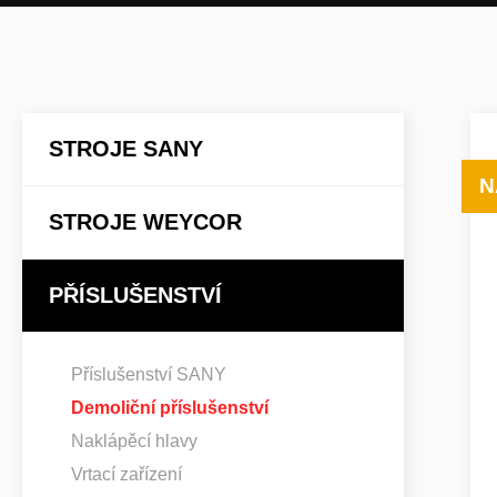
STROJE SANY
N
STROJE WEYCOR
PŘÍSLUŠENSTVÍ
Příslušenství SANY
Demoliční příslušenství
Naklápěcí hlavy
Vrtací zařízení