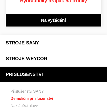
Hydraulický drapák na trubky
Na vyžádání
STROJE SANY
STROJE WEYCOR
PŘÍSLUŠENSTVÍ
Příslušenství SANY
Demoliční příslušenství
Naklápěcí hlavy