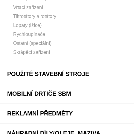
Vrtací zařízení
Tiltrotátory a rotátory
Lopaty (lžíce)
Rychloupínače
Ostatní (speciální)
Skrápěcí zařízení
POUŽITÉ STAVEBNÍ STROJE
MOBILNÍ DRTIČE SBM
REKLAMNÍ PŘEDMĚTY
NÁHRADNÍ DÍLY/OLEJE, MAZIVA