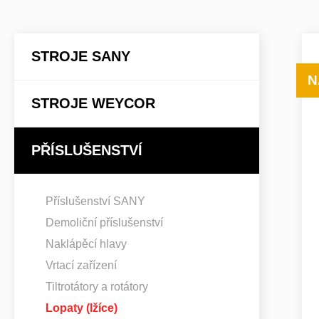
STROJE SANY
N
STROJE WEYCOR
PŘÍSLUŠENSTVÍ
Příslušenství SANY
Demoliční příslušenství
Naklápěcí hlavy
Vrtací zařízení
Tiltrotátory a rotátory
Lopaty (lžíce)