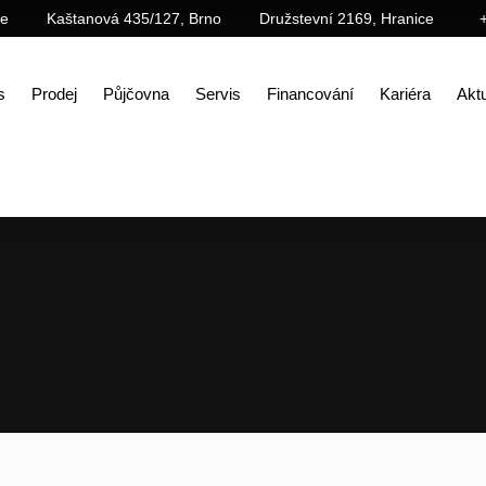
ce
Kaštanová 435/127, Brno
Družstevní 2169, Hranice
s
Prodej
Půjčovna
Servis
Financování
Kariéra
Aktu
Úvod
Prodej
Příslušenství
Lopaty (lžíce)
Třídící lžíce PX