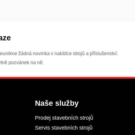
aze
eunikne žádná novinka v nabídce strojů a příslušenství.
etně pozvánek na ně.
Naše služby
Prodej stavebních strojů
Servis stavebních strojů