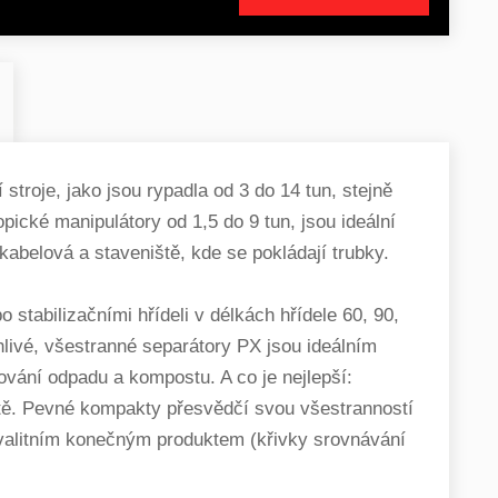
stroje, jako jsou rypadla od 3 do 14 tun, stejně
ické manipulátory od 1,5 do 9 tun, jsou ideální
 kabelová a staveniště, kde se pokládají trubky.
 stabilizačními hřídeli v délkách hřídele 60, 90,
livé, všestranné separátory PX jsou ideálním
cování odpadu a kompostu. A co je nejlepší:
stě. Pevné kompakty přesvědčí svou všestranností
 kvalitním konečným produktem (křivky srovnávání