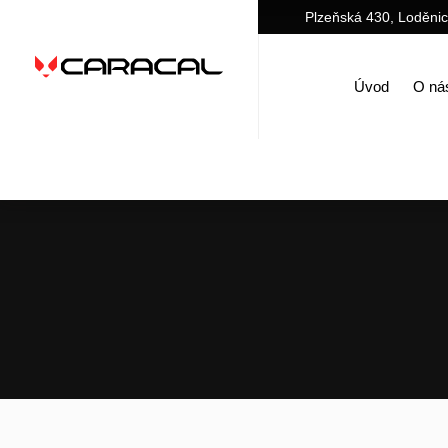
Plzeňská 430, Loděni
Úvod
O ná