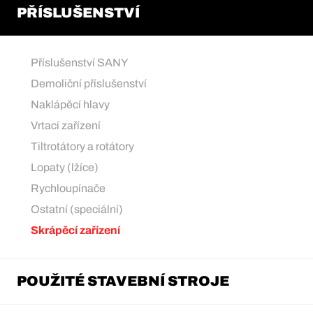
PŘÍSLUŠENSTVÍ
Příslušenství SANY
Demoliční příslušenství
Naklápěcí hlavy
Vrtací zařízení
Tiltrotátory a rotátory
Lopaty (lžíce)
Rychloupínače
Ostatní (speciální)
Skrápěcí zařízení
POUŽITÉ STAVEBNÍ STROJE