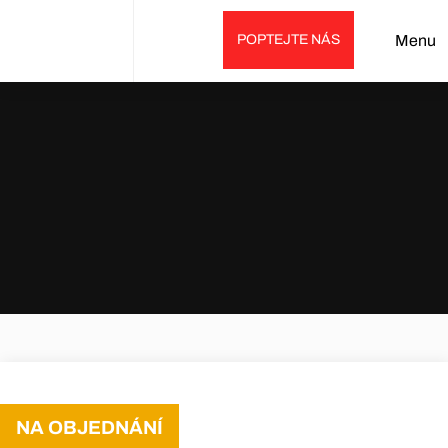
POPTEJTE NÁS
Menu
Úvod
Prodej
Příslušenství
Skrápěcí zařízení
Skrápěcí zařízení MOTOFOG MF40
NA OBJEDNÁNÍ