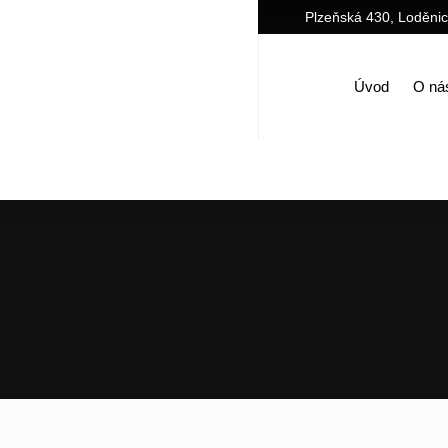
Plzeňská 430, Loděni
Úvod
O ná