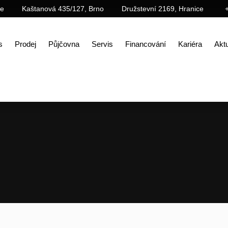
ce
Kaštanová 435/127, Brno
Družstevní 2169, Hranice
s
Prodej
Půjčovna
Servis
Financování
Kariéra
Aktu
Úvod
Prodej
Příslušenství
Demoliční příslušenství
Řada BP – polypový drapák