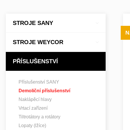
STROJE SANY
N
STROJE WEYCOR
PŘÍSLUŠENSTVÍ
Příslušenství SANY
Demoliční příslušenství
Naklápěcí hlavy
Vrtací zařízení
Tiltrotátory a rotátory
Lopaty (lžíce)