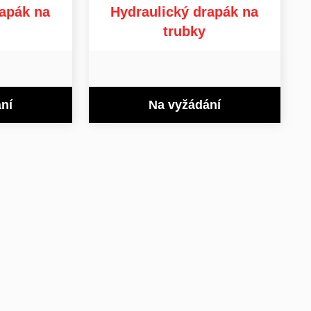
apák na
Hydraulický drapák na
trubky
ní
Na vyžádání