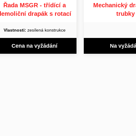
Řada MSGR - třídící a
Mechanický dr
demoliční drapák s rotací
trubky
Vlastnosti:
zesílená konstrukce
Cena na vyžádání
Na vyžádá