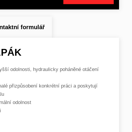
ntaktní formulář
APÁK
yšší odolnosti, hydraulicky poháněné otáčení
onalé přizpůsobení konkrétní práci a poskytují
lu
mální odolnost
i