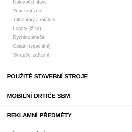
Naklápěcí hlavy
Vrtací zařízení
Tiltrotátory a rotátory
Lopaty (lžíce)
Rychloupínače
Ostatní (speciální)
Skrápěcí zařízení
POUŽITÉ STAVEBNÍ STROJE
MOBILNÍ DRTIČE SBM
REKLAMNÍ PŘEDMĚTY