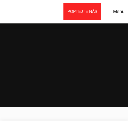
POPTEJTE NÁS
Menu
Úvod
Prodej
Příslušenství
Demoliční příslušenství
Třídící a demoliční drapák s rotací MSG2700R