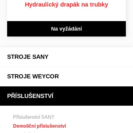
Hydraulický drapák na trubky
Na vyžádání
STROJE SANY
STROJE WEYCOR
PŘÍSLUŠENSTVÍ
Příslušenství SANY
Demoliční příslušenství