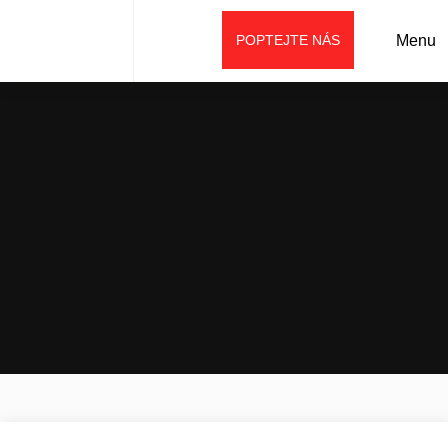
POPTEJTE NÁS
Menu
Úvod
Prodej
Příslušenství
Demoliční příslušenství
Hydraulické bourací kladivo SD12