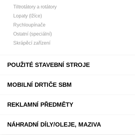
Tiltrotátory a rotátory
Lopaty (lžíce)
Rychloupínače
Ostatní (speciální)
Skrápěcí zařízení
POUŽITÉ STAVEBNÍ STROJE
MOBILNÍ DRTIČE SBM
REKLAMNÍ PŘEDMĚTY
NÁHRADNÍ DÍLY/OLEJE, MAZIVA