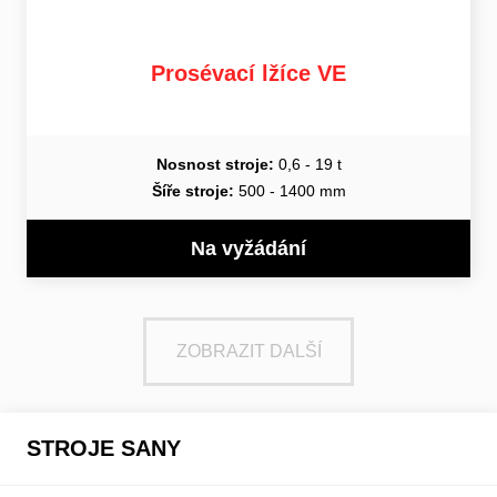
Prosévací lžíce VE
Nosnost stroje:
0,6 - 19 t
Šíře stroje:
500 - 1400 mm
Na vyžádání
ZOBRAZIT DALŠÍ
STROJE SANY