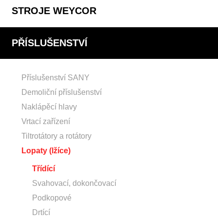
STROJE WEYCOR
PŘÍSLUŠENSTVÍ
Příslušenství SANY
Demoliční příslušenství
Naklápěcí hlavy
Vrtací zařízení
Tiltrotátory a rotátory
Lopaty (lžíce)
Třídící
Svahovací, dokončovací
Podkopové
Drtící