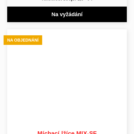
Na vyžádání
NA OBJEDNÁNÍ
Míchací lžíce MIX-SF