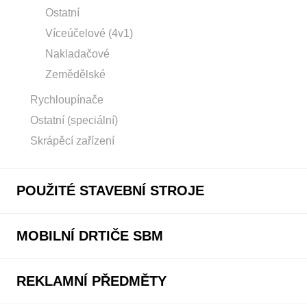
Ostatní
Víceúčelové (4v1)
Nakladačové
Zemědělské
Rychloupínače
Ostatní (speciální)
Skrápěcí zařízení
POUŽITÉ STAVEBNÍ STROJE
MOBILNÍ DRTIČE SBM
REKLAMNÍ PŘEDMĚTY