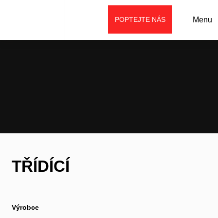
POPTEJTE NÁS
Menu
Úvod
Prodej
Příslušenství
Lopaty (lžíce)
Třídící
TŘÍDÍCÍ
Výrobce