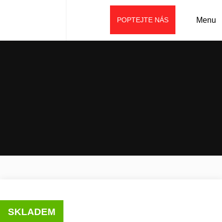
POPTEJTE NÁS
Menu
Úvod
Prodej
Stroje SANY
Minibagry
Pásové minirypadlo SANY SY26C
SKLADEM