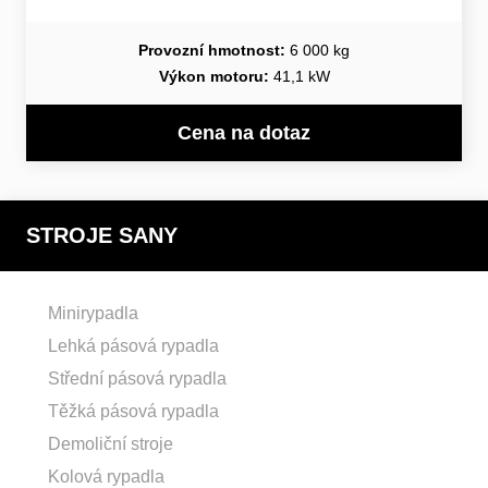
Provozní hmotnost:
6 000 kg
Výkon motoru:
41,1 kW
Cena na dotaz
STROJE SANY
Minirypadla
Lehká pásová rypadla
Střední pásová rypadla
Těžká pásová rypadla
Demoliční stroje
Kolová rypadla