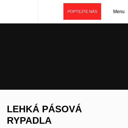
POPTEJTE NÁS
Menu
Úvod
Prodej
Stroje SANY
Lehká pásová rypadla
LEHKÁ PÁSOVÁ
RYPADLA