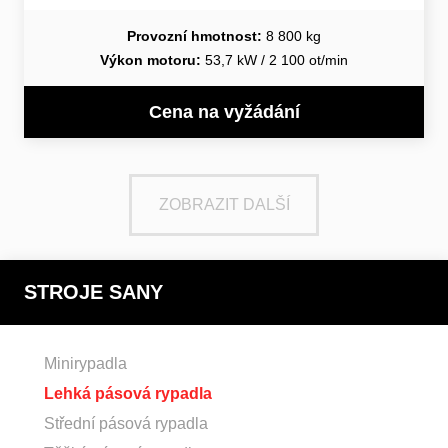
Provozní hmotnost:
8 800 kg
Výkon motoru:
53,7 kW / 2 100 ot/min
Cena na vyžádání
ZOBRAZIT DALŠÍ
STROJE SANY
Minirypadla
Lehká pásová rypadla
Střední pásová rypadla