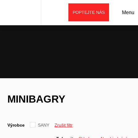
POPTEJTE NÁS
Menu
Úvod
Prodej
Stroje SANY
Minibagry
MINIBAGRY
Výrobce
SANY
Zrušit filtr