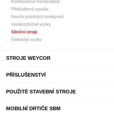
Kontejnerové manipulátory
Překládková rypadla
Nosiče prázdných kontejnerů
Vysokozdvižné vozíky
Silniční stroje
Elektrické vozíky
STROJE WEYCOR
PŘÍSLUŠENSTVÍ
POUŽITÉ STAVEBNÍ STROJE
MOBILNÍ DRTIČE SBM