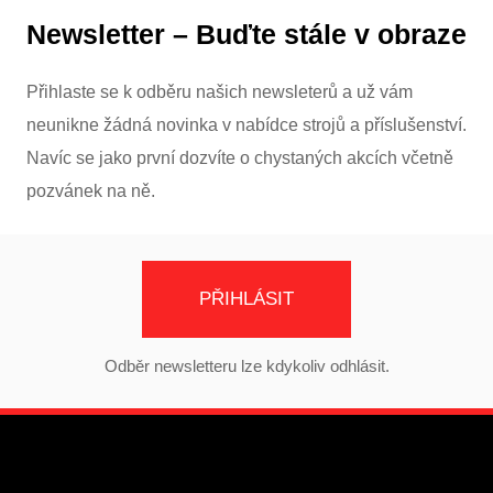
Newsletter – Buďte stále v obraze
Přihlaste se k odběru našich newsleterů a už vám
neunikne žádná novinka v nabídce strojů a příslušenství.
Navíc se jako první dozvíte o chystaných akcích včetně
pozvánek na ně.
PŘIHLÁSIT
Odběr newsletteru lze kdykoliv odhlásit.