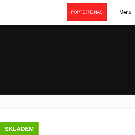
POPTEJTE NÁS
Menu
Úvod
Prodej
Stroje SANY
Minirypadla
Pásové minirypadlo SANY SY18U
SKLADEM