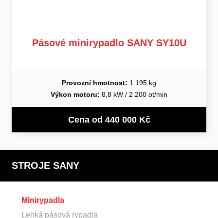
Pásové minirypadlo SANY SY10U
Provozní hmotnost:
1 195 kg
Výkon motoru:
8,8 kW / 2 200 ot/min
Cena od 440 000 Kč
STROJE SANY
Minirypadla
Lehká pásová rypadla