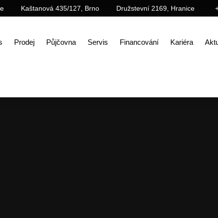
ce
Kaštanová 435/127, Brno
Družstevní 2169, Hranice
s
Prodej
Půjčovna
Servis
Financování
Kariéra
Aktu
Úvod
Prodej
Stroje SANY
Vydrcovací nůžky bez rotace s pevnými čelistmi MCP480