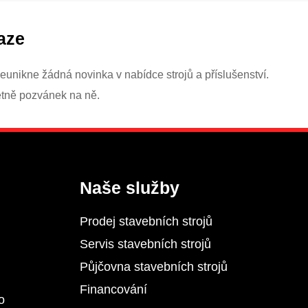
aze
eunikne žádná novinka v nabídce strojů a příslušenství.
etně pozvánek na ně.
Naše služby
Prodej stavebních strojů
Servis stavebních strojů
Půjčovna stavebních strojů
Financování
o