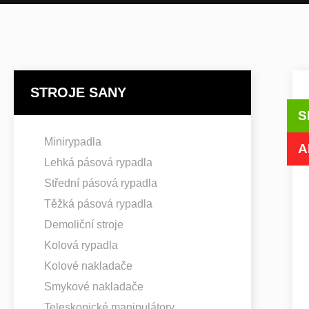
STROJE SANY
S
Minirypadla
A
Lehká pásová rypadla
Střední pásová rypadla
Těžká pásová rypadla
Demoliční stroje
Kolová rypadla
Kolové nakladače
Smykové nakladače
Teleskopické manipulátory