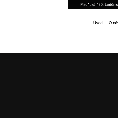
Plzeňská 430, Loděni
Úvod
O ná