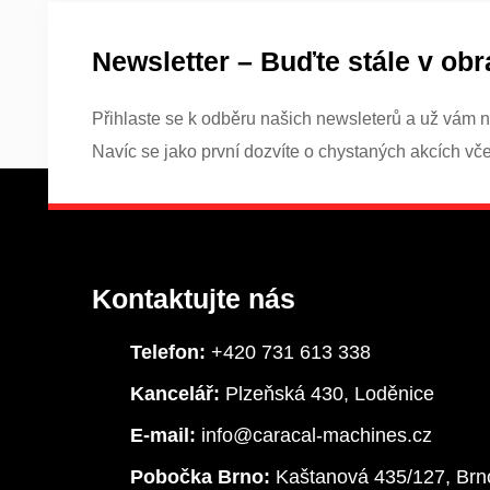
Newsletter – Buďte stále v obr
Přihlaste se k odběru našich newsleterů a už vám n
Navíc se jako první dozvíte o chystaných akcích vč
Kontaktujte nás
Telefon:
+420 731 613 338
Kancelář:
Plzeňská 430, Loděnice
E-mail:
info@caracal-machines.cz
Pobočka Brno:
Kaštanová 435/127, Brn