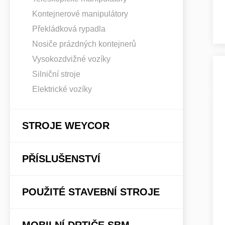
Kontejnerové manipulátory
Překládková rypadla
Nosiče prázdných kontejnerů
Vysokozdvižné vozíky
Silniční stroje
Elektrické vozíky
STROJE WEYCOR
PŘÍSLUŠENSTVÍ
POUŽITÉ STAVEBNÍ STROJE