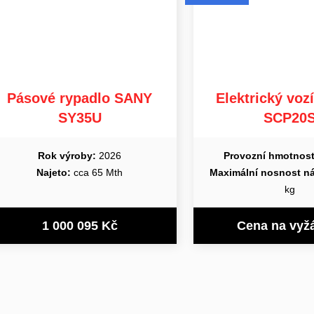
Pásové rypadlo SANY
Elektrický vo
SY35U
SCP20
Rok výroby:
2026
Provozní hmotnost
Najeto:
cca 65 Mth
Maximální nosnost n
kg
1 000 095 Kč
Cena na vyž