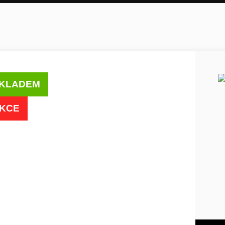
KLADEM
KCE