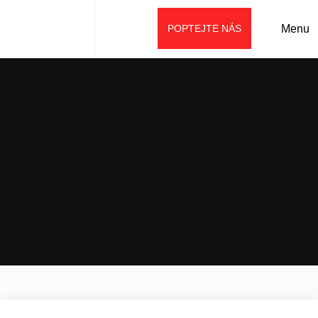
POPTEJTE NÁS
Menu
Úvod
Prodej
Náhradní díly/oleje, maziva
Oleje
Univerzální motorový olej MISTRAL PLUS 10W30