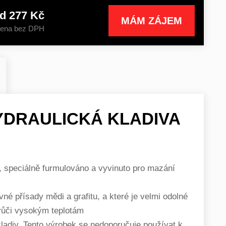
d 277 Kč
MÁM ZÁJEM
ena bez DPH
YDRAULICKÁ KLADIVA
 speciálně furmulováno a vyvinuto pro mazání
é přísady mědi a grafitu, a které je velmi odolné
vůči vysokým teplotám
adiv. Tento výrobek se nedoporučuje používat k