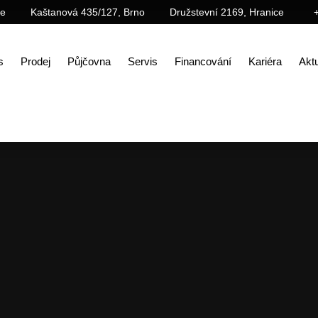
ce
Kaštanová 435/127, Brno
Družstevní 2169, Hranice
s
Prodej
Půjčovna
Servis
Financování
Kariéra
Aktu
Prodej
Náhradní díly/oleje, maziva
Maziva
Speciální mazivo pro hydraulická kladiva MEIS