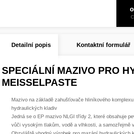
o
C
Detailní popis
Kontaktní formulář
SPECIÁLNÍ MAZIVO PRO H
MEISSELPASTE
Mazivo na základě zahušťovače hliníkového komplexu,
hydraulických kladiv
Jedná se o EP mazivo NLGI třídy 2, které obsahuje pevn
vůči vysokým tlakům, vodě a vlhkosti, a samozřejmě 
Obzvláště vhodný výrobek pro mazání hydraulických kl