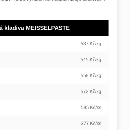
cká kladiva MEISSELPASTE
537 Kč/kg
545 Kč/kg
558 Kč/kg
572 Kč/kg
585 Kč/ks
277 Kč/ks