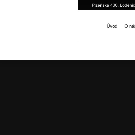
Plzeňská 430, Loděni
Úvod
O ná
Úvod