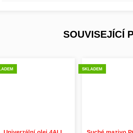
SOUVISEJÍCÍ
LADEM
SKLADEM
Univerzální olej 4ALL
Suché mazivo 