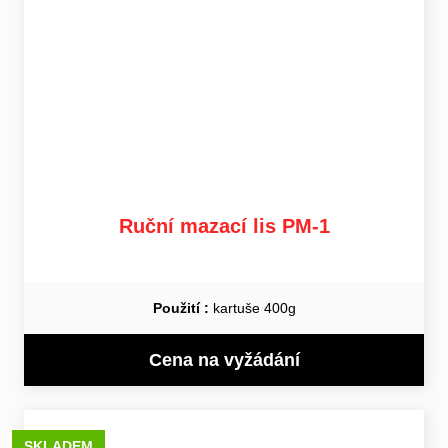
Ruční mazací lis PM-1
Použití :
kartuše 400g
Cena na vyžádání
SKLADEM