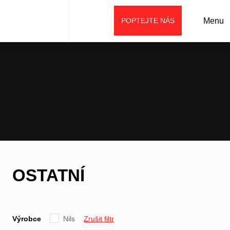
POPTEJTE NÁS
Menu
Úvod
Prodej
Náhradní díly/oleje, maziva
Ostatní
OSTATNÍ
Výrobce
Nils
Zrušit filtr