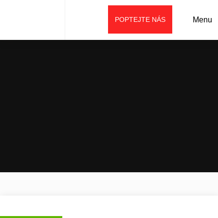
POPTEJTE NÁS
Menu
Úvod
Prodej
Náhradní díly/oleje, maziva
Oleje
Syntetický motorový olej BORA 10W40