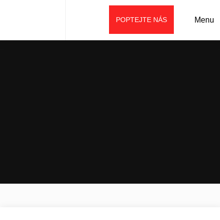
POPTEJTE NÁS
Menu
Úvod
Prodej
Stroje SANY
Kontejnerové manipulátory
Kontejnerový manipulátor SRSC4540G5