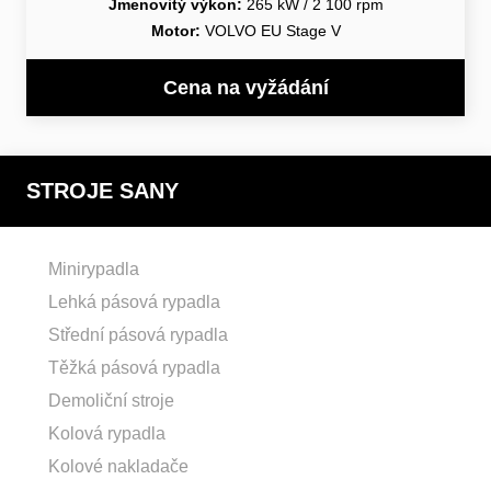
Jmenovitý výkon:
265 kW / 2 100 rpm
Motor:
VOLVO EU Stage V
Cena na vyžádání
STROJE SANY
Minirypadla
Lehká pásová rypadla
Střední pásová rypadla
Těžká pásová rypadla
Demoliční stroje
Kolová rypadla
Kolové nakladače