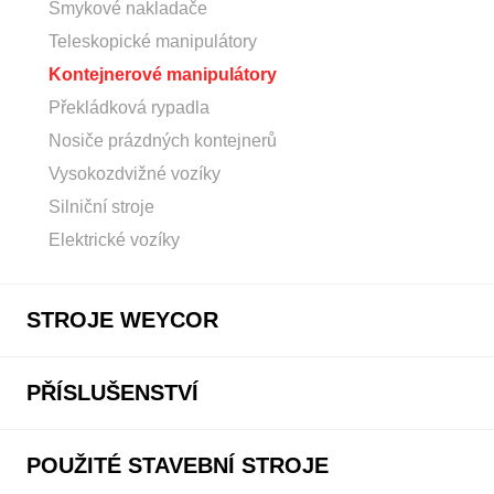
Smykové nakladače
Teleskopické manipulátory
Kontejnerové manipulátory
Překládková rypadla
Nosiče prázdných kontejnerů
Vysokozdvižné vozíky
Silniční stroje
Elektrické vozíky
STROJE WEYCOR
PŘÍSLUŠENSTVÍ
POUŽITÉ STAVEBNÍ STROJE